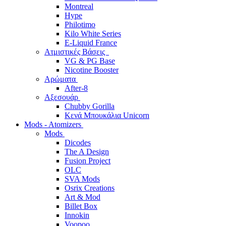
Montreal
Hype
Philotimo
Kilo White Series
E-Liquid France
Ατμιστικές Βάσεις
VG & PG Base
Nicotine Booster
Αρώματα
After-8
Αξεσουάρ
Chubby Gorilla
Κενά Μπουκάλια Unicorn
Mods - Atomizers
Mods
Dicodes
The A Design
Fusion Project
OLC
SVA Mods
Osrix Creations
Art & Mod
Billet Box
Innokin
Voopoo