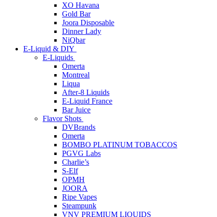
XO Havana
Gold Bar
Joora Disposable
Dinner Lady
NiQbar
E-Liquid & DIY
E-Liquids
Omerta
Montreal
Liqua
After-8 Liquids
E-Liquid France
Bar Juice
Flavor Shots
DVBrands
Omerta
BOMBO PLATINUM TOBACCOS
PGVG Labs
Charlie’s
S-Elf
OPMH
JOORA
Ripe Vapes
Steampunk
VNV PREMIUM LIQUIDS