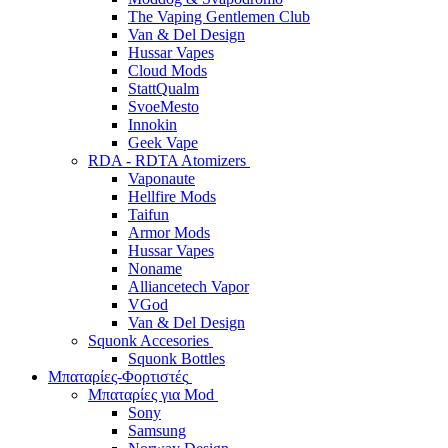
The Vaping Gentlemen Club
Van & Del Design
Hussar Vapes
Cloud Mods
StattQualm
SvoeMesto
Innokin
Geek Vape
RDA - RDTA Atomizers
Vaponaute
Hellfire Mods
Taifun
Armor Mods
Hussar Vapes
Noname
Alliancetech Vapor
VGod
Van & Del Design
Squonk Accesories
Squonk Bottles
Μπαταρίες-Φορτιστές
Μπαταρίες για Mod
Sony
Samsung