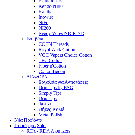
Flatwire UK
Kendo NI80
Kanthal
Inowire
NiFe
NI200
Ready Wires NR-R-NR
Βαμβάκι
COTN Threads
Royal Wick Cotton
VCC Vapers Choice Cotton
TFC Cotton
Fiber n'Cotton
Cotton Bacon
ΔΙΑΦΟΡΑ
Εργαλεία για Αντιστάσεις
Drip Tips by ESG
Simply Tips
Drip Tips
Φυτίλι
Θήκες-Κολιέ
Metal Polish
Νέα Προϊόντα
Προσφορές
Sale
RTA - RDA Atomizers