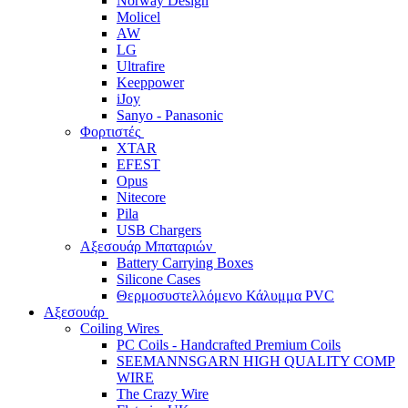
Norway Design
Molicel
AW
LG
Ultrafire
Keeppower
iJoy
Sanyo - Panasonic
Φορτιστές
XTAR
EFEST
Opus
Nitecore
Pila
USB Chargers
Αξεσουάρ Μπαταριών
Battery Carrying Boxes
Silicone Cases
Θερμοσυστελλόμενο Κάλυμμα PVC
Αξεσουάρ
Coiling Wires
PC Coils - Handcrafted Premium Coils
SEEMANNSGARN HIGH QUALITY COMP
WIRE
The Crazy Wire