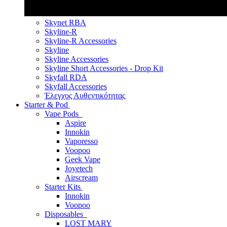
Skynet RBA
Skyline-R
Skyline-R Accessories
Skyline
Skyline Accessories
Skyline Short Accessories - Drop Kit
Skyfall RDA
Skyfall Accessories
Έλεγχος Αυθεντικότητας
Starter & Pod
Vape Pods
Aspire
Innokin
Vaporesso
Voopoo
Geek Vape
Joyetech
Airscream
Starter Kits
Innokin
Voopoo
Disposables
LOST MARY