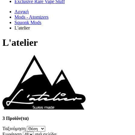
Exclusive Rare Vape Stuff
Αρχική
Mods - Atomizers
Squonk Mods
L'atelier
L'atelier
3 Προϊόν(τα)
Ταξινόμηση
Εμφάνιση
ανά σελίδα