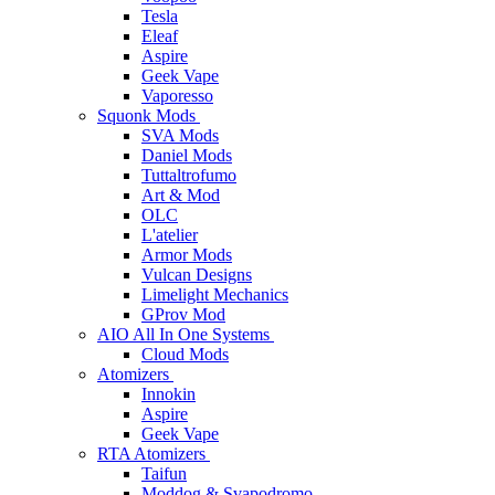
Tesla
Eleaf
Aspire
Geek Vape
Vaporesso
Squonk Mods
SVA Mods
Daniel Mods
Tuttaltrofumo
Art & Mod
OLC
L'atelier
Armor Mods
Vulcan Designs
Limelight Mechanics
GProv Mod
AIO All In One Systems
Cloud Mods
Atomizers
Innokin
Aspire
Geek Vape
RTA Atomizers
Taifun
Moddog & Svapodromo