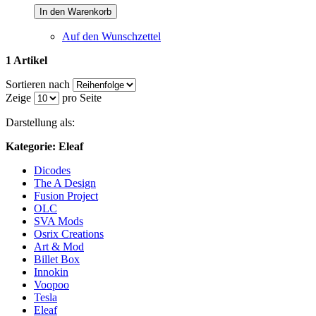
In den Warenkorb
Auf den Wunschzettel
1 Artikel
Sortieren nach
Zeige
pro Seite
Darstellung als:
Kategorie: Eleaf
Dicodes
The A Design
Fusion Project
OLC
SVA Mods
Osrix Creations
Art & Mod
Billet Box
Innokin
Voopoo
Tesla
Eleaf