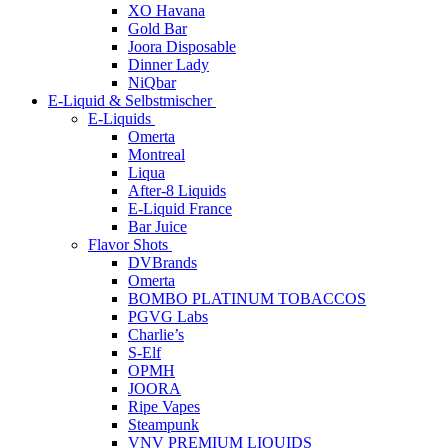
XO Havana
Gold Bar
Joora Disposable
Dinner Lady
NiQbar
E-Liquid & Selbstmischer
E-Liquids
Omerta
Montreal
Liqua
After-8 Liquids
E-Liquid France
Bar Juice
Flavor Shots
DVBrands
Omerta
BOMBO PLATINUM TOBACCOS
PGVG Labs
Charlie’s
S-Elf
OPMH
JOORA
Ripe Vapes
Steampunk
VNV PREMIUM LIQUIDS