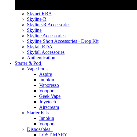
Skynet RBA
Skyline-R
Skyline-R Accessories
Skyline
Skyline Accessories
Skyline Short Accessories - Drop Kit
Skyfall RDA
Skyfall Accessories
Authentication
Starter & Pod
Vape Pods
Aspire
Innokin
Vaporesso
Voopoo
Geek Vape
Joyetech
Airscream
Starter Kits
Innokin
Voopoo
Disposables
LOST MARY