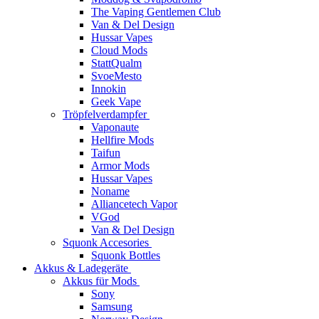
The Vaping Gentlemen Club
Van & Del Design
Hussar Vapes
Cloud Mods
StattQualm
SvoeMesto
Innokin
Geek Vape
Tröpfelverdampfer
Vaponaute
Hellfire Mods
Taifun
Armor Mods
Hussar Vapes
Noname
Alliancetech Vapor
VGod
Van & Del Design
Squonk Accesories
Squonk Bottles
Akkus & Ladegeräte
Akkus für Mods
Sony
Samsung