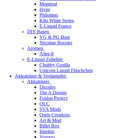
Montreal
Hype
Philotimo
Kilo White Series
E-Liquid France
DIY Basen
VG & PG Base
Nicotine Booster
Aromen
After-8
E-Liquid Zubehör
Chubby Gorilla
Unicorn Liquid Fläschchen
Akkuträger & Verdampfer
Akkuträger
Dicodes
The A Design
Fusion Project
OLC
SVA Mods
Osrix Creations
Art & Mod
Billet Box
Innokin
Voopoo