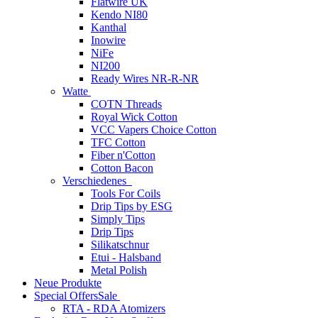
Flatwire UK
Kendo NI80
Kanthal
Inowire
NiFe
NI200
Ready Wires NR-R-NR
Watte
COTN Threads
Royal Wick Cotton
VCC Vapers Choice Cotton
TFC Cotton
Fiber n'Cotton
Cotton Bacon
Verschiedenes
Tools For Coils
Drip Tips by ESG
Simply Tips
Drip Tips
Silikatschnur
Etui - Halsband
Metal Polish
Neue Produkte
Special Offers
Sale
RTA - RDA Atomizers