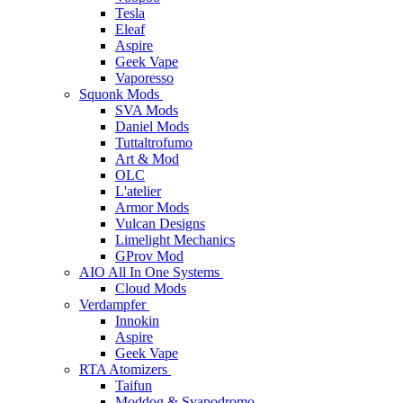
Tesla
Eleaf
Aspire
Geek Vape
Vaporesso
Squonk Mods
SVA Mods
Daniel Mods
Tuttaltrofumo
Art & Mod
OLC
L'atelier
Armor Mods
Vulcan Designs
Limelight Mechanics
GProv Mod
AIO All In One Systems
Cloud Mods
Verdampfer
Innokin
Aspire
Geek Vape
RTA Atomizers
Taifun
Moddog & Svapodromo