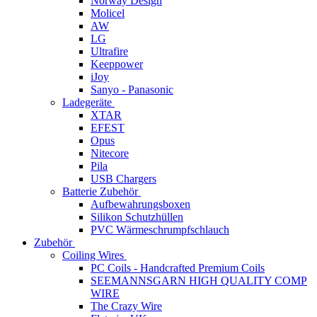
Norway Design
Molicel
AW
LG
Ultrafire
Keeppower
iJoy
Sanyo - Panasonic
Ladegeräte
XTAR
EFEST
Opus
Nitecore
Pila
USB Chargers
Batterie Zubehör
Aufbewahrungsboxen
Silikon Schutzhüllen
PVC Wärmeschrumpfschlauch
Zubehör
Coiling Wires
PC Coils - Handcrafted Premium Coils
SEEMANNSGARN HIGH QUALITY COMP
WIRE
The Crazy Wire