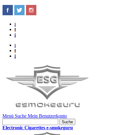
Menü
Suche
Mein Benutzerkonto
Suche
Electronic Cigarettes e-smokeguru