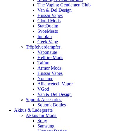
The Vaping Gentlemen Club
Van & Del Design
Hussar Vapes
Cloud Mods
StattQualm
SvoeMesto
Innokin
Geek Vape
Tröpfelverdampfer
Vaponaute
Hellfire Mods
Taifun
Armor Mods
Hussar Vapes
Noname
Alliancetech Vapor
VGod
Van & Del Design
Squonk Accesories
Squonk Bottles
Akkus & Ladegeräte
Akkus für Mods
Sony
Samsung