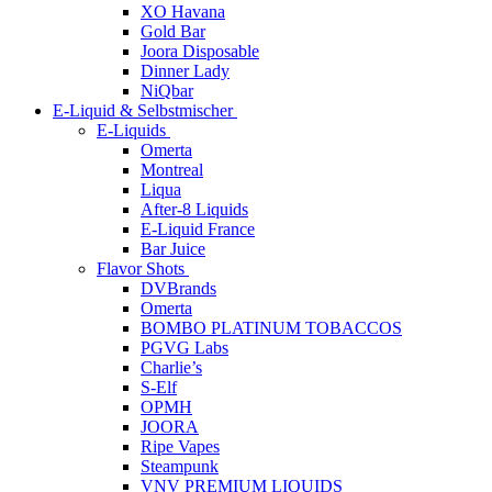
XO Havana
Gold Bar
Joora Disposable
Dinner Lady
NiQbar
E-Liquid & Selbstmischer
E-Liquids
Omerta
Montreal
Liqua
After-8 Liquids
E-Liquid France
Bar Juice
Flavor Shots
DVBrands
Omerta
BOMBO PLATINUM TOBACCOS
PGVG Labs
Charlie’s
S-Elf
OPMH
JOORA
Ripe Vapes
Steampunk
VNV PREMIUM LIQUIDS