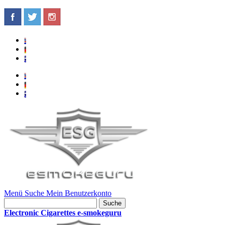
Menü
Suche
Mein Benutzerkonto
Suche
Electronic Cigarettes e-smokeguru