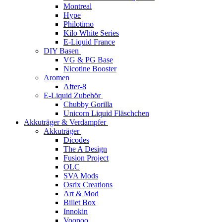
Montreal
Hype
Philotimo
Kilo White Series
E-Liquid France
DIY Basen
VG & PG Base
Nicotine Booster
Aromen
After-8
E-Liquid Zubehör
Chubby Gorilla
Unicorn Liquid Fläschchen
Akkuträger & Verdampfer
Akkuträger
Dicodes
The A Design
Fusion Project
OLC
SVA Mods
Osrix Creations
Art & Mod
Billet Box
Innokin
Voopoo