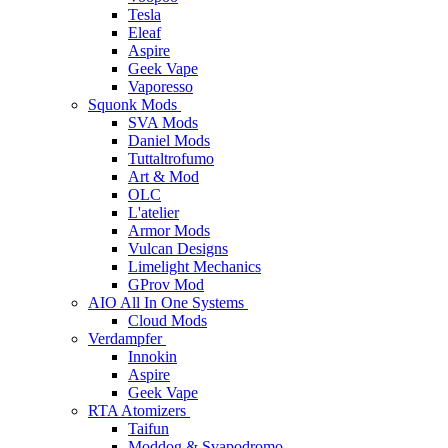
Tesla
Eleaf
Aspire
Geek Vape
Vaporesso
Squonk Mods
SVA Mods
Daniel Mods
Tuttaltrofumo
Art & Mod
OLC
L'atelier
Armor Mods
Vulcan Designs
Limelight Mechanics
GProv Mod
AIO All In One Systems
Cloud Mods
Verdampfer
Innokin
Aspire
Geek Vape
RTA Atomizers
Taifun
Moddog & Svapodromo