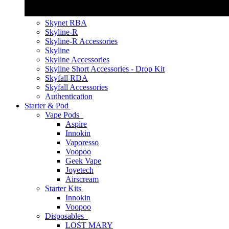
Skynet RBA
Skyline-R
Skyline-R Accessories
Skyline
Skyline Accessories
Skyline Short Accessories - Drop Kit
Skyfall RDA
Skyfall Accessories
Authentication
Starter & Pod
Vape Pods
Aspire
Innokin
Vaporesso
Voopoo
Geek Vape
Joyetech
Airscream
Starter Kits
Innokin
Voopoo
Disposables
LOST MARY