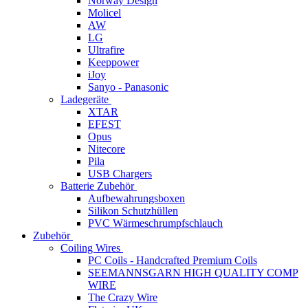
Norway Design
Molicel
AW
LG
Ultrafire
Keeppower
iJoy
Sanyo - Panasonic
Ladegeräte
XTAR
EFEST
Opus
Nitecore
Pila
USB Chargers
Batterie Zubehör
Aufbewahrungsboxen
Silikon Schutzhüllen
PVC Wärmeschrumpfschlauch
Zubehör
Coiling Wires
PC Coils - Handcrafted Premium Coils
SEEMANNSGARN HIGH QUALITY COMP
WIRE
The Crazy Wire