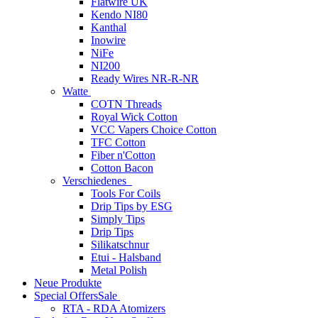
Flatwire UK
Kendo NI80
Kanthal
Inowire
NiFe
NI200
Ready Wires NR-R-NR
Watte
COTN Threads
Royal Wick Cotton
VCC Vapers Choice Cotton
TFC Cotton
Fiber n'Cotton
Cotton Bacon
Verschiedenes
Tools For Coils
Drip Tips by ESG
Simply Tips
Drip Tips
Silikatschnur
Etui - Halsband
Metal Polish
Neue Produkte
Special Offers
Sale
RTA - RDA Atomizers