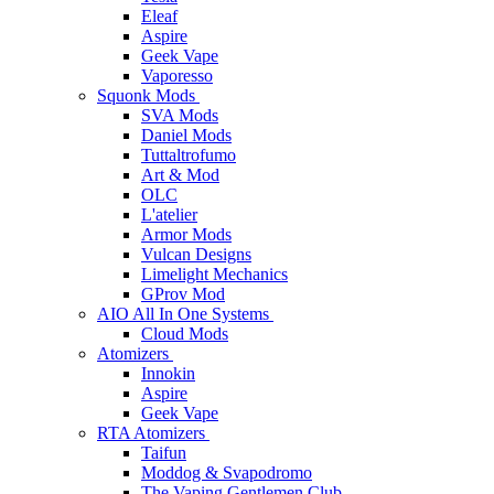
Eleaf
Aspire
Geek Vape
Vaporesso
Squonk Mods
SVA Mods
Daniel Mods
Tuttaltrofumo
Art & Mod
OLC
L'atelier
Armor Mods
Vulcan Designs
Limelight Mechanics
GProv Mod
AIO All In One Systems
Cloud Mods
Atomizers
Innokin
Aspire
Geek Vape
RTA Atomizers
Taifun
Moddog & Svapodromo
The Vaping Gentlemen Club