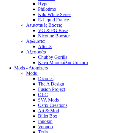
Hype
Philotimo
Kilo White Series
E-Liquid France
Ατμιστικές Βάσεις
VG & PG Base
Nicotine Booster
Αρώματα
After-8
Αξεσουάρ
Chubby Gorilla
Κενά Μπουκάλια Unicorn
Mods - Atomizers
Mods
Dicodes
The A Design
Fusion Project
OLC
SVA Mods
Osrix Creations
Art & Mod
Billet Box
Innokin
Voopoo
Tesla