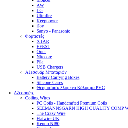
Molicel
AW
LG
Ultrafire
Keeppower
iJoy
Sanyo - Panasonic
Φορτιστές
XTAR
EFEST
Opus
Nitecore
Pila
USB Chargers
Αξεσουάρ Μπαταριών
Battery Carrying Boxes
Silicone Cases
Θερμοσυστελλόμενο Κάλυμμα PVC
Αξεσουάρ
Coiling Wires
PC Coils - Handcrafted Premium Coils
SEEMANNSGARN HIGH QUALITY COMP W
The Crazy Wire
Flatwire UK
Kendo NI80