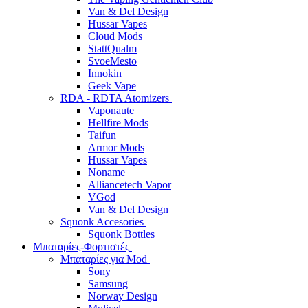
Van & Del Design
Hussar Vapes
Cloud Mods
StattQualm
SvoeMesto
Innokin
Geek Vape
RDA - RDTA Atomizers
Vaponaute
Hellfire Mods
Taifun
Armor Mods
Hussar Vapes
Noname
Alliancetech Vapor
VGod
Van & Del Design
Squonk Accesories
Squonk Bottles
Μπαταρίες-Φορτιστές
Μπαταρίες για Mod
Sony
Samsung
Norway Design