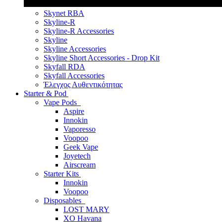
Skynet RBA
Skyline-R
Skyline-R Accessories
Skyline
Skyline Accessories
Skyline Short Accessories - Drop Kit
Skyfall RDA
Skyfall Accessories
Έλεγχος Αυθεντικότητας
Starter & Pod
Vape Pods
Aspire
Innokin
Vaporesso
Voopoo
Geek Vape
Joyetech
Airscream
Starter Kits
Innokin
Voopoo
Disposables
LOST MARY
XO Havana