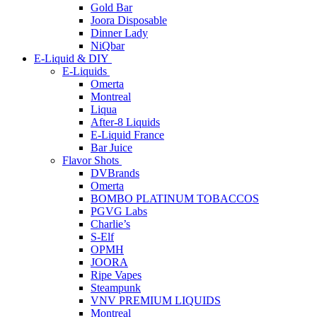
Gold Bar
Joora Disposable
Dinner Lady
NiQbar
E-Liquid & DIY
E-Liquids
Omerta
Montreal
Liqua
After-8 Liquids
E-Liquid France
Bar Juice
Flavor Shots
DVBrands
Omerta
BOMBO PLATINUM TOBACCOS
PGVG Labs
Charlie’s
S-Elf
OPMH
JOORA
Ripe Vapes
Steampunk
VNV PREMIUM LIQUIDS
Montreal