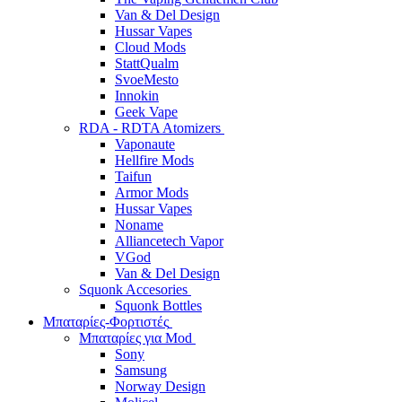
Van & Del Design
Hussar Vapes
Cloud Mods
StattQualm
SvoeMesto
Innokin
Geek Vape
RDA - RDTA Atomizers
Vaponaute
Hellfire Mods
Taifun
Armor Mods
Hussar Vapes
Noname
Alliancetech Vapor
VGod
Van & Del Design
Squonk Accesories
Squonk Bottles
Μπαταρίες-Φορτιστές
Μπαταρίες για Mod
Sony
Samsung
Norway Design