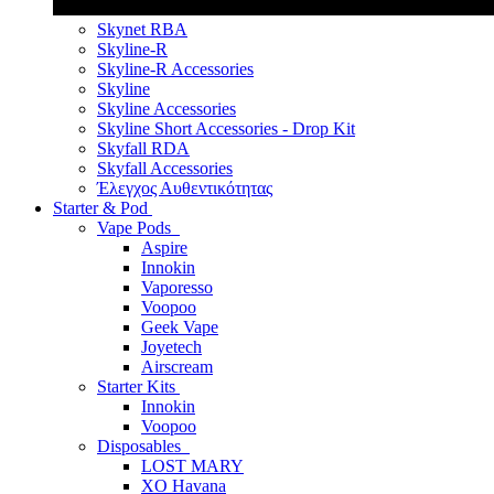
Skynet RBA
Skyline-R
Skyline-R Accessories
Skyline
Skyline Accessories
Skyline Short Accessories - Drop Kit
Skyfall RDA
Skyfall Accessories
Έλεγχος Αυθεντικότητας
Starter & Pod
Vape Pods
Aspire
Innokin
Vaporesso
Voopoo
Geek Vape
Joyetech
Airscream
Starter Kits
Innokin
Voopoo
Disposables
LOST MARY
XO Havana