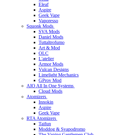
Eleaf
Aspire
Geek Vape
Vaporesso
Squonk Mods
SVA Mods
Daniel Mods
Tuttaltrofumo
Art & Mod
OLC
L'atelier
Armor Mods
Vulcan Designs
Limelight Mechanics
GProv Mod
AIO All In One Systems
Cloud Mods
Atomizers
Innokin
Aspire
Geek Vape
RTA Atomizers
Taifun
Moddog & Svapodromo
The Vaping Gentlemen Club