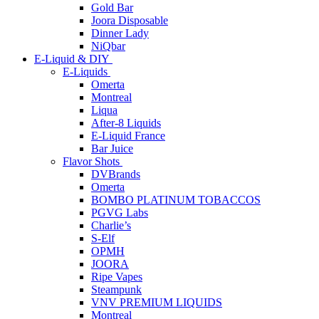
Gold Bar
Joora Disposable
Dinner Lady
NiQbar
E-Liquid & DIY
E-Liquids
Omerta
Montreal
Liqua
After-8 Liquids
E-Liquid France
Bar Juice
Flavor Shots
DVBrands
Omerta
BOMBO PLATINUM TOBACCOS
PGVG Labs
Charlie’s
S-Elf
OPMH
JOORA
Ripe Vapes
Steampunk
VNV PREMIUM LIQUIDS
Montreal