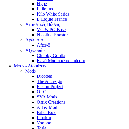
Hype
Philotimo
Kilo White Series
E-Liquid France
Ατμιστικές Βάσεις
VG & PG Base
Nicotine Booster
Αρώματα
After-8
Αξεσουάρ
Chubby Gorilla
Κενά Μπουκάλια Unicorn
Mods - Atomizers
Mods
Dicodes
The A Design
Fusion Project
OLC
SVA Mods
Osrix Creations
Art & Mod
Billet Box
Innokin
Voopoo
Tesla