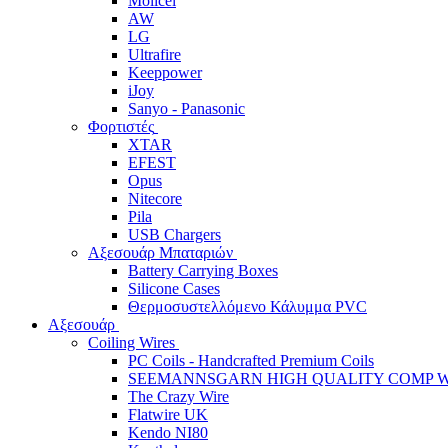
Molicel
AW
LG
Ultrafire
Keeppower
iJoy
Sanyo - Panasonic
Φορτιστές
XTAR
EFEST
Opus
Nitecore
Pila
USB Chargers
Αξεσουάρ Μπαταριών
Battery Carrying Boxes
Silicone Cases
Θερμοσυστελλόμενο Κάλυμμα PVC
Αξεσουάρ
Coiling Wires
PC Coils - Handcrafted Premium Coils
SEEMANNSGARN HIGH QUALITY COMP W
The Crazy Wire
Flatwire UK
Kendo NI80