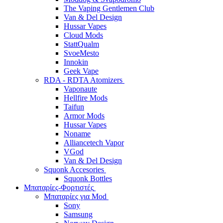
The Vaping Gentlemen Club
Van & Del Design
Hussar Vapes
Cloud Mods
StattQualm
SvoeMesto
Innokin
Geek Vape
RDA - RDTA Atomizers
Vaponaute
Hellfire Mods
Taifun
Armor Mods
Hussar Vapes
Noname
Alliancetech Vapor
VGod
Van & Del Design
Squonk Accesories
Squonk Bottles
Μπαταρίες-Φορτιστές
Μπαταρίες για Mod
Sony
Samsung