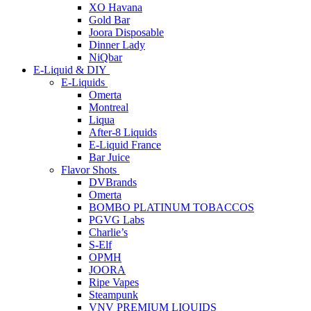
XO Havana
Gold Bar
Joora Disposable
Dinner Lady
NiQbar
E-Liquid & DIY
E-Liquids
Omerta
Montreal
Liqua
After-8 Liquids
E-Liquid France
Bar Juice
Flavor Shots
DVBrands
Omerta
BOMBO PLATINUM TOBACCOS
PGVG Labs
Charlie’s
S-Elf
OPMH
JOORA
Ripe Vapes
Steampunk
VNV PREMIUM LIQUIDS