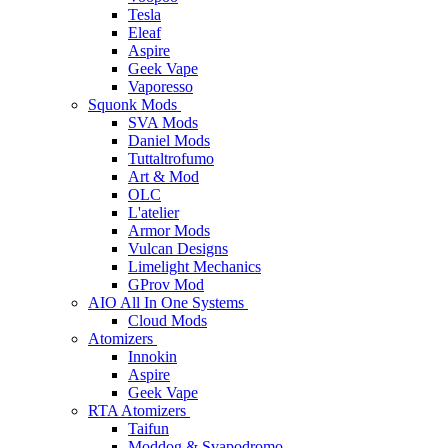
Tesla
Eleaf
Aspire
Geek Vape
Vaporesso
Squonk Mods
SVA Mods
Daniel Mods
Tuttaltrofumo
Art & Mod
OLC
L'atelier
Armor Mods
Vulcan Designs
Limelight Mechanics
GProv Mod
AIO All In One Systems
Cloud Mods
Atomizers
Innokin
Aspire
Geek Vape
RTA Atomizers
Taifun
Moddog & Svapodromo