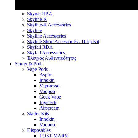
Skynet RBA
Skyline-R
Skyline-R Accessories
Skyline
Skyline Accessories
Skyline Short Accessories - Drop Kit
Skyfall RDA
Skyfall Accessories
Έλεγχος Αυθεντικότητας
Starter & Pod
Vape Pods
Aspire
Innokin
Vaporesso
Voopoo
Geek Vape
Joyetech
Airscream
Starter Kits
Innokin
Voopoo
Disposables
LOST MARY