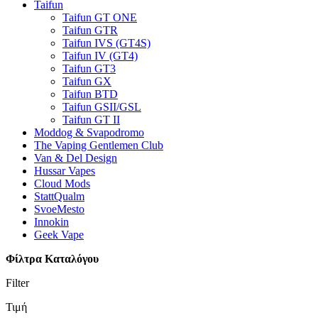
Taifun
Taifun GT ONE
Taifun GTR
Taifun IVS (GT4S)
Taifun IV (GT4)
Taifun GT3
Taifun GX
Taifun BTD
Taifun GSII/GSL
Taifun GT II
Moddog & Svapodromo
The Vaping Gentlemen Club
Van & Del Design
Hussar Vapes
Cloud Mods
StattQualm
SvoeMesto
Innokin
Geek Vape
Φίλτρα Καταλόγου
Filter
Τιμή