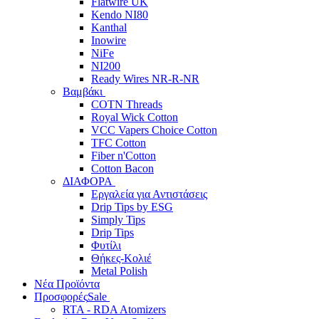
Flatwire UK
Kendo NI80
Kanthal
Inowire
NiFe
NI200
Ready Wires NR-R-NR
Βαμβάκι
COTN Threads
Royal Wick Cotton
VCC Vapers Choice Cotton
TFC Cotton
Fiber n'Cotton
Cotton Bacon
ΔΙΑΦΟΡΑ
Εργαλεία για Αντιστάσεις
Drip Tips by ESG
Simply Tips
Drip Tips
Φυτίλι
Θήκες-Κολιέ
Metal Polish
Νέα Προϊόντα
Προσφορές
Sale
RTA - RDA Atomizers