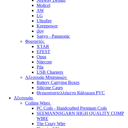
Norway Design
Molicel
AW
LG
Ultrafire
Keeppower
iJoy
Sanyo - Panasonic
Φορτιστές
XTAR
EFEST
Opus
Nitecore
Pila
USB Chargers
Αξεσουάρ Μπαταριών
Battery Carrying Boxes
Silicone Cases
Θερμοσυστελλόμενο Κάλυμμα PVC
Αξεσουάρ
Coiling Wires
PC Coils - Handcrafted Premium Coils
SEEMANNSGARN HIGH QUALITY COMP
WIRE
The Crazy Wire