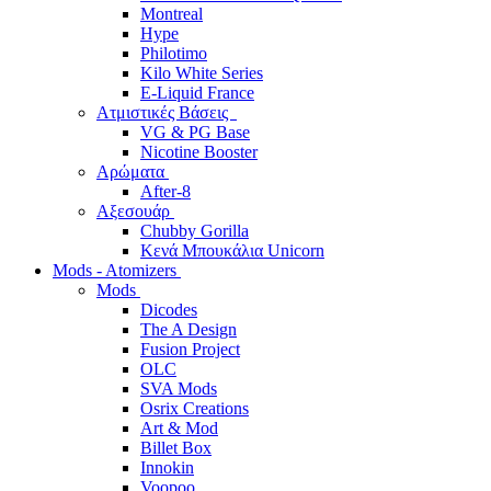
Montreal
Hype
Philotimo
Kilo White Series
E-Liquid France
Ατμιστικές Βάσεις
VG & PG Base
Nicotine Booster
Αρώματα
After-8
Αξεσουάρ
Chubby Gorilla
Κενά Μπουκάλια Unicorn
Mods - Atomizers
Mods
Dicodes
The A Design
Fusion Project
OLC
SVA Mods
Osrix Creations
Art & Mod
Billet Box
Innokin
Voopoo