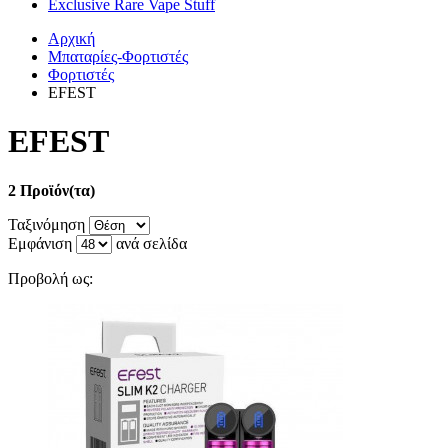
Exclusive Rare Vape Stuff
Αρχική
Μπαταρίες-Φορτιστές
Φορτιστές
EFEST
EFEST
2 Προϊόν(τα)
Ταξινόμηση
Εμφάνιση
ανά σελίδα
Προβολή ως: