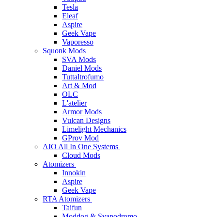
Tesla
Eleaf
Aspire
Geek Vape
Vaporesso
Squonk Mods
SVA Mods
Daniel Mods
Tuttaltrofumo
Art & Mod
OLC
L'atelier
Armor Mods
Vulcan Designs
Limelight Mechanics
GProv Mod
AIO All In One Systems
Cloud Mods
Atomizers
Innokin
Aspire
Geek Vape
RTA Atomizers
Taifun
Moddog & Svapodromo