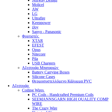
Norway Design
Molicel
AW
LG
Ultrafire
Keeppower
iJoy
Sanyo - Panasonic
Φορτιστές
XTAR
EFEST
Opus
Nitecore
Pila
USB Chargers
Αξεσουάρ Μπαταριών
Battery Carrying Boxes
Silicone Cases
Θερμοσυστελλόμενο Κάλυμμα PVC
Αξεσουάρ
Coiling Wires
PC Coils - Handcrafted Premium Coils
SEEMANNSGARN HIGH QUALITY COMP
WIRE
The Crazy Wire