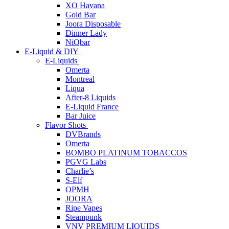
XO Havana
Gold Bar
Joora Disposable
Dinner Lady
NiQbar
E-Liquid & DIY
E-Liquids
Omerta
Montreal
Liqua
After-8 Liquids
E-Liquid France
Bar Juice
Flavor Shots
DVBrands
Omerta
BOMBO PLATINUM TOBACCOS
PGVG Labs
Charlie’s
S-Elf
OPMH
JOORA
Ripe Vapes
Steampunk
VNV PREMIUM LIQUIDS