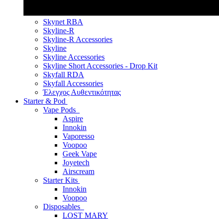
Skynet RBA
Skyline-R
Skyline-R Accessories
Skyline
Skyline Accessories
Skyline Short Accessories - Drop Kit
Skyfall RDA
Skyfall Accessories
Έλεγχος Αυθεντικότητας
Starter & Pod
Vape Pods
Aspire
Innokin
Vaporesso
Voopoo
Geek Vape
Joyetech
Airscream
Starter Kits
Innokin
Voopoo
Disposables
LOST MARY