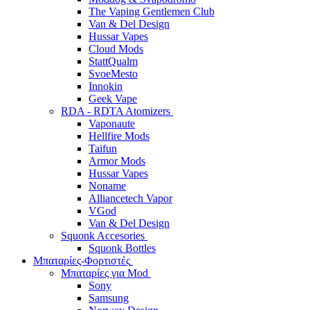
The Vaping Gentlemen Club
Van & Del Design
Hussar Vapes
Cloud Mods
StattQualm
SvoeMesto
Innokin
Geek Vape
RDA - RDTA Atomizers
Vaponaute
Hellfire Mods
Taifun
Armor Mods
Hussar Vapes
Noname
Alliancetech Vapor
VGod
Van & Del Design
Squonk Accesories
Squonk Bottles
Μπαταρίες-Φορτιστές
Μπαταρίες για Mod
Sony
Samsung