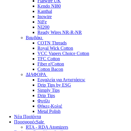
Flatwire UK
Kendo NI80
Kanthal
Inowire
NiFe
NI200
Ready Wires NR-R-NR
Βαμβάκι
COTN Threads
Royal Wick Cotton
VCC Vapers Choice Cotton
TFC Cotton
Fiber n'Cotton
Cotton Bacon
ΔΙΑΦΟΡΑ
Εργαλεία για Αντιστάσεις
Drip Tips by ESG
Simply Tips
Drip Tips
Φυτίλι
Θήκες-Κολιέ
Metal Polish
Νέα Προϊόντα
Προσφορές
Sale
RTA - RDA Atomizers