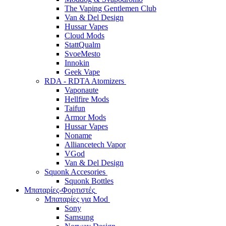
The Vaping Gentlemen Club
Van & Del Design
Hussar Vapes
Cloud Mods
StattQualm
SvoeMesto
Innokin
Geek Vape
RDA - RDTA Atomizers
Vaponaute
Hellfire Mods
Taifun
Armor Mods
Hussar Vapes
Noname
Alliancetech Vapor
VGod
Van & Del Design
Squonk Accesories
Squonk Bottles
Μπαταρίες-Φορτιστές
Μπαταρίες για Mod
Sony
Samsung