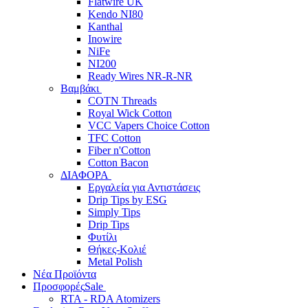
Flatwire UK
Kendo NI80
Kanthal
Inowire
NiFe
NI200
Ready Wires NR-R-NR
Βαμβάκι
COTN Threads
Royal Wick Cotton
VCC Vapers Choice Cotton
TFC Cotton
Fiber n'Cotton
Cotton Bacon
ΔΙΑΦΟΡΑ
Εργαλεία για Αντιστάσεις
Drip Tips by ESG
Simply Tips
Drip Tips
Φυτίλι
Θήκες-Κολιέ
Metal Polish
Νέα Προϊόντα
Προσφορές
Sale
RTA - RDA Atomizers