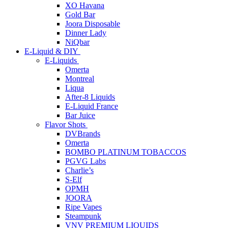
XO Havana
Gold Bar
Joora Disposable
Dinner Lady
NiQbar
E-Liquid & DIY
E-Liquids
Omerta
Montreal
Liqua
After-8 Liquids
E-Liquid France
Bar Juice
Flavor Shots
DVBrands
Omerta
BOMBO PLATINUM TOBACCOS
PGVG Labs
Charlie’s
S-Elf
OPMH
JOORA
Ripe Vapes
Steampunk
VNV PREMIUM LIQUIDS