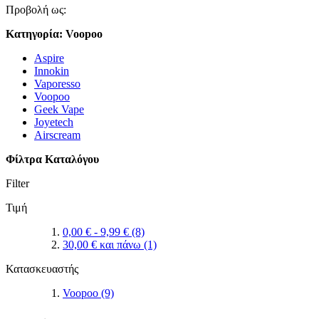
Προβολή ως:
Κατηγορία: Voopoo
Aspire
Innokin
Vaporesso
Voopoo
Geek Vape
Joyetech
Airscream
Φίλτρα Καταλόγου
Filter
Τιμή
0,00 €
-
9,99 €
(8)
30,00 €
και πάνω
(1)
Κατασκευαστής
Voopoo
(9)