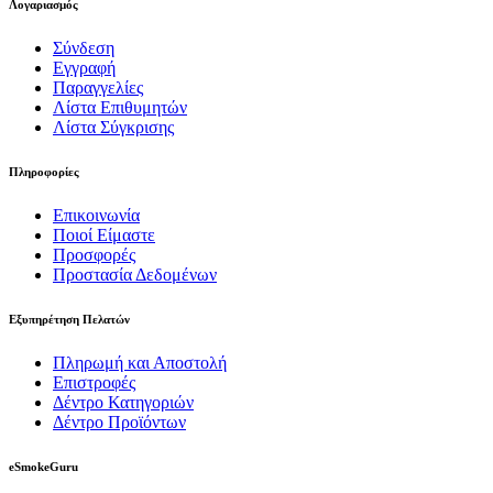
Λογαριασμός
Σύνδεση
Εγγραφή
Παραγγελίες
Λίστα Επιθυμητών
Λίστα Σύγκρισης
Πληροφορίες
Επικοινωνία
Ποιοί Είμαστε
Προσφορές
Προστασία Δεδομένων
Εξυπηρέτηση Πελατών
Πληρωμή και Αποστολή
Επιστροφές
Δέντρο Κατηγοριών
Δέντρο Προϊόντων
eSmokeGuru