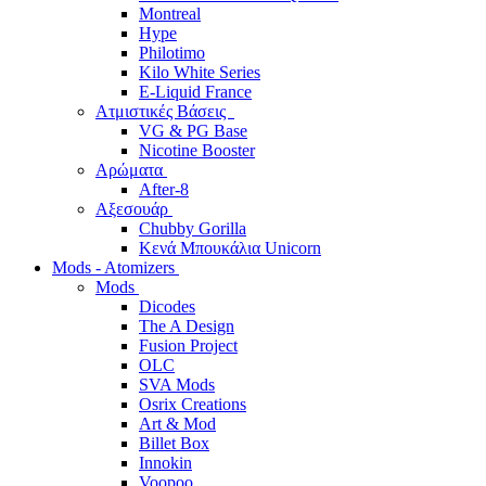
Montreal
Hype
Philotimo
Kilo White Series
E-Liquid France
Ατμιστικές Βάσεις
VG & PG Base
Nicotine Booster
Αρώματα
After-8
Αξεσουάρ
Chubby Gorilla
Κενά Μπουκάλια Unicorn
Mods - Atomizers
Mods
Dicodes
The A Design
Fusion Project
OLC
SVA Mods
Osrix Creations
Art & Mod
Billet Box
Innokin
Voopoo