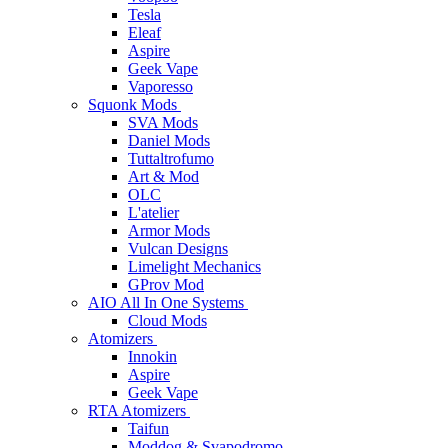
Tesla
Eleaf
Aspire
Geek Vape
Vaporesso
Squonk Mods
SVA Mods
Daniel Mods
Tuttaltrofumo
Art & Mod
OLC
L'atelier
Armor Mods
Vulcan Designs
Limelight Mechanics
GProv Mod
AIO All In One Systems
Cloud Mods
Atomizers
Innokin
Aspire
Geek Vape
RTA Atomizers
Taifun
Moddog & Svapodromo