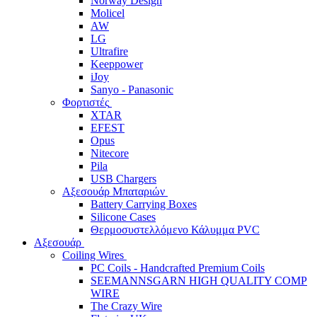
Norway Design
Molicel
AW
LG
Ultrafire
Keeppower
iJoy
Sanyo - Panasonic
Φορτιστές
XTAR
EFEST
Opus
Nitecore
Pila
USB Chargers
Αξεσουάρ Μπαταριών
Battery Carrying Boxes
Silicone Cases
Θερμοσυστελλόμενο Κάλυμμα PVC
Αξεσουάρ
Coiling Wires
PC Coils - Handcrafted Premium Coils
SEEMANNSGARN HIGH QUALITY COMP
WIRE
The Crazy Wire