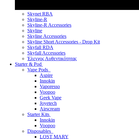
Skynet RBA
Skyline-R
Skyline-R Accessories
Skyline
Skyline Accessories
Skyline Short Accessories - Drop Kit
Skyfall RDA
Skyfall Accessories
Έλεγχος Αυθεντικότητας
Starter & Pod
Vape Pods
Aspire
Innokin
Vaporesso
Voopoo
Geek Vape
Joyetech
Airscream
Starter Kits
Innokin
Voopoo
Disposables
LOST MARY