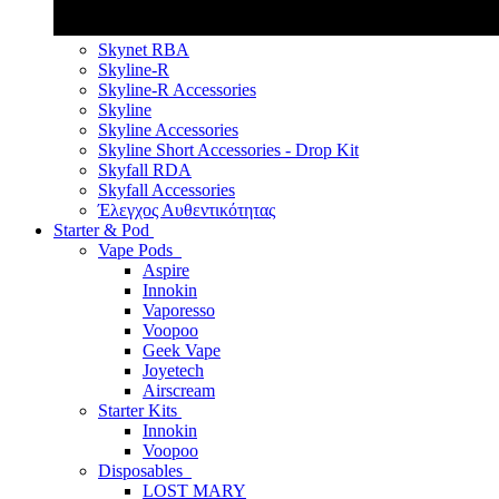
Skynet RBA
Skyline-R
Skyline-R Accessories
Skyline
Skyline Accessories
Skyline Short Accessories - Drop Kit
Skyfall RDA
Skyfall Accessories
Έλεγχος Αυθεντικότητας
Starter & Pod
Vape Pods
Aspire
Innokin
Vaporesso
Voopoo
Geek Vape
Joyetech
Airscream
Starter Kits
Innokin
Voopoo
Disposables
LOST MARY