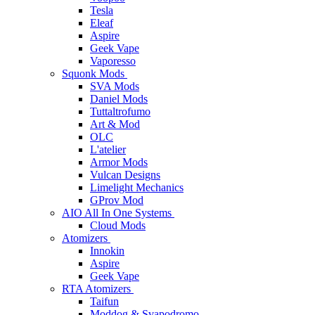
Tesla
Eleaf
Aspire
Geek Vape
Vaporesso
Squonk Mods
SVA Mods
Daniel Mods
Tuttaltrofumo
Art & Mod
OLC
L'atelier
Armor Mods
Vulcan Designs
Limelight Mechanics
GProv Mod
AIO All In One Systems
Cloud Mods
Atomizers
Innokin
Aspire
Geek Vape
RTA Atomizers
Taifun
Moddog & Svapodromo