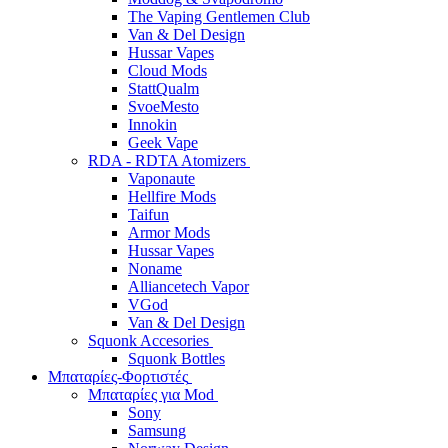
The Vaping Gentlemen Club
Van & Del Design
Hussar Vapes
Cloud Mods
StattQualm
SvoeMesto
Innokin
Geek Vape
RDA - RDTA Atomizers
Vaponaute
Hellfire Mods
Taifun
Armor Mods
Hussar Vapes
Noname
Alliancetech Vapor
VGod
Van & Del Design
Squonk Accesories
Squonk Bottles
Μπαταρίες-Φορτιστές
Μπαταρίες για Mod
Sony
Samsung