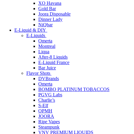
XO Havana
Gold Bar
Joora Disposable
Dinner Lady
NiQbar
E-Liquid & DIY
E-Liquids
Omerta
Montreal
Liqua
After-8 Liquids
E-Liquid France
Bar Juice
Flavor Shots
DVBrands
Omerta
BOMBO PLATINUM TOBACCOS
PGVG Labs
Charlie’s
S-Elf
OPMH
JOORA
Ripe Vapes
Steampunk
VNV PREMIUM LIQUIDS