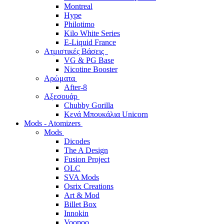
Montreal
Hype
Philotimo
Kilo White Series
E-Liquid France
Ατμιστικές Βάσεις
VG & PG Base
Nicotine Booster
Αρώματα
After-8
Αξεσουάρ
Chubby Gorilla
Κενά Μπουκάλια Unicorn
Mods - Atomizers
Mods
Dicodes
The A Design
Fusion Project
OLC
SVA Mods
Osrix Creations
Art & Mod
Billet Box
Innokin
Voopoo