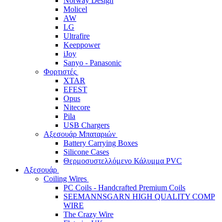
Norway Design
Molicel
AW
LG
Ultrafire
Keeppower
iJoy
Sanyo - Panasonic
Φορτιστές
XTAR
EFEST
Opus
Nitecore
Pila
USB Chargers
Αξεσουάρ Μπαταριών
Battery Carrying Boxes
Silicone Cases
Θερμοσυστελλόμενο Κάλυμμα PVC
Αξεσουάρ
Coiling Wires
PC Coils - Handcrafted Premium Coils
SEEMANNSGARN HIGH QUALITY COMP
WIRE
The Crazy Wire