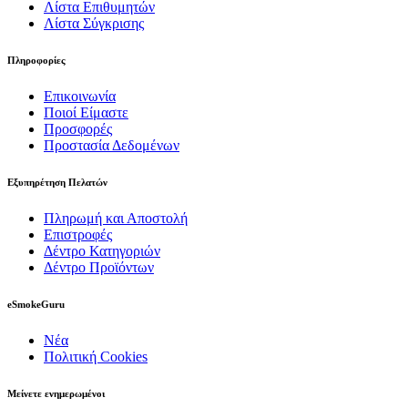
Λίστα Επιθυμητών
Λίστα Σύγκρισης
Πληροφορίες
Επικοινωνία
Ποιοί Είμαστε
Προσφορές
Προστασία Δεδομένων
Εξυπηρέτηση Πελατών
Πληρωμή και Αποστολή
Επιστροφές
Δέντρο Κατηγοριών
Δέντρο Προϊόντων
eSmokeGuru
Νέα
Πολιτική Cookies
Μείνετε ενημερωμένοι