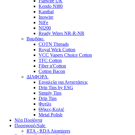
Flatwire UK
Kendo NI80
Kanthal
Inowire
NiFe
NI200
Ready Wires NR-R-NR
Βαμβάκι
COTN Threads
Royal Wick Cotton
VCC Vapers Choice Cotton
TFC Cotton
Fiber n'Cotton
Cotton Bacon
ΔΙΑΦΟΡΑ
Εργαλεία για Αντιστάσεις
Drip Tips by ESG
Simply Tips
Drip Tips
Φυτίλι
Θήκες-Κολιέ
Metal Polish
Νέα Προϊόντα
Προσφορές
Sale
RTA - RDA Atomizers