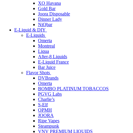
XO Havana
Gold Bar
Joora Disposable
Dinner Lady
NiQbar
E-Liquid & DIY
E-Liquids
Omerta
Montreal
Liqua
After-8 Liquids
E-Liquid France
Bar Juice
Flavor Shots
DVBrands
Omerta
BOMBO PLATINUM TOBACCOS
PGVG Labs
Charlie’s
S-Elf
OPMH
JOORA
Ripe Vapes
Steampunk
VNV PREMIUM LIQUIDS