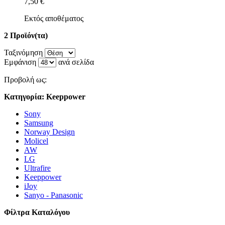
7,50 €
Εκτός αποθέματος
2 Προϊόν(τα)
Ταξινόμηση
Εμφάνιση
ανά σελίδα
Προβολή ως:
Κατηγορία: Keeppower
Sony
Samsung
Norway Design
Molicel
AW
LG
Ultrafire
Keeppower
iJoy
Sanyo - Panasonic
Φίλτρα Καταλόγου