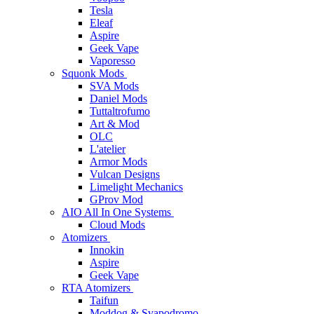
Tesla
Eleaf
Aspire
Geek Vape
Vaporesso
Squonk Mods
SVA Mods
Daniel Mods
Tuttaltrofumo
Art & Mod
OLC
L'atelier
Armor Mods
Vulcan Designs
Limelight Mechanics
GProv Mod
AIO All In One Systems
Cloud Mods
Atomizers
Innokin
Aspire
Geek Vape
RTA Atomizers
Taifun
Moddog & Svapodromo