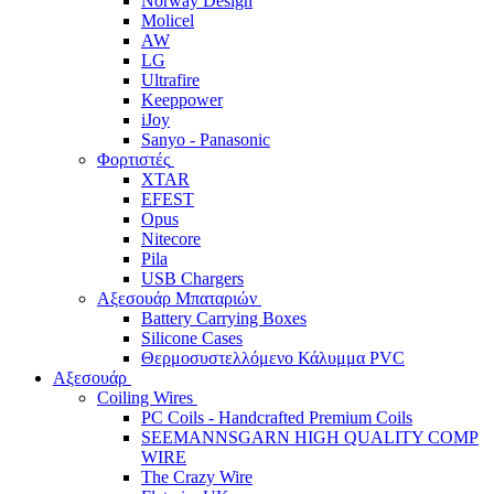
Norway Design
Molicel
AW
LG
Ultrafire
Keeppower
iJoy
Sanyo - Panasonic
Φορτιστές
XTAR
EFEST
Opus
Nitecore
Pila
USB Chargers
Αξεσουάρ Μπαταριών
Battery Carrying Boxes
Silicone Cases
Θερμοσυστελλόμενο Κάλυμμα PVC
Αξεσουάρ
Coiling Wires
PC Coils - Handcrafted Premium Coils
SEEMANNSGARN HIGH QUALITY COMP
WIRE
The Crazy Wire