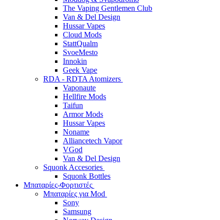
The Vaping Gentlemen Club
Van & Del Design
Hussar Vapes
Cloud Mods
StattQualm
SvoeMesto
Innokin
Geek Vape
RDA - RDTA Atomizers
Vaponaute
Hellfire Mods
Taifun
Armor Mods
Hussar Vapes
Noname
Alliancetech Vapor
VGod
Van & Del Design
Squonk Accesories
Squonk Bottles
Μπαταρίες-Φορτιστές
Μπαταρίες για Mod
Sony
Samsung