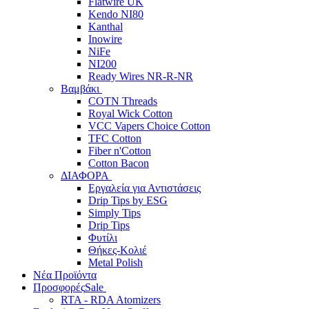
Flatwire UK
Kendo NI80
Kanthal
Inowire
NiFe
NI200
Ready Wires NR-R-NR
Βαμβάκι
COTN Threads
Royal Wick Cotton
VCC Vapers Choice Cotton
TFC Cotton
Fiber n'Cotton
Cotton Bacon
ΔΙΑΦΟΡΑ
Εργαλεία για Αντιστάσεις
Drip Tips by ESG
Simply Tips
Drip Tips
Φυτίλι
Θήκες-Κολιέ
Metal Polish
Νέα Προϊόντα
Προσφορές
Sale
RTA - RDA Atomizers