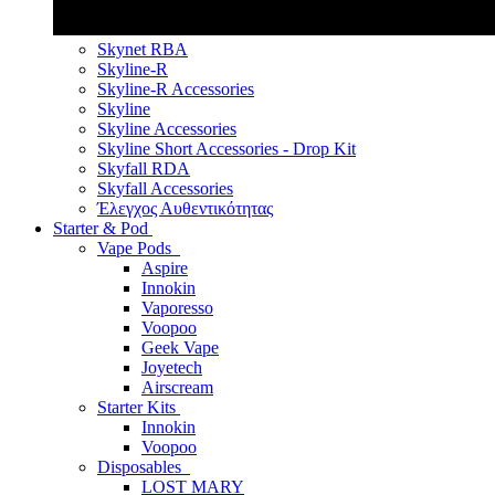
Skynet RBA
Skyline-R
Skyline-R Accessories
Skyline
Skyline Accessories
Skyline Short Accessories - Drop Kit
Skyfall RDA
Skyfall Accessories
Έλεγχος Αυθεντικότητας
Starter & Pod
Vape Pods
Aspire
Innokin
Vaporesso
Voopoo
Geek Vape
Joyetech
Airscream
Starter Kits
Innokin
Voopoo
Disposables
LOST MARY