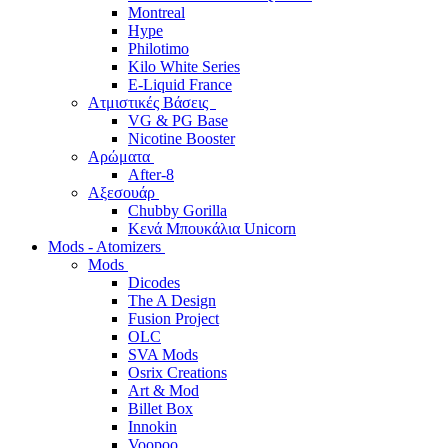
Montreal
Hype
Philotimo
Kilo White Series
E-Liquid France
Ατμιστικές Βάσεις
VG & PG Base
Nicotine Booster
Αρώματα
After-8
Αξεσουάρ
Chubby Gorilla
Κενά Μπουκάλια Unicorn
Mods - Atomizers
Mods
Dicodes
The A Design
Fusion Project
OLC
SVA Mods
Osrix Creations
Art & Mod
Billet Box
Innokin
Voopoo