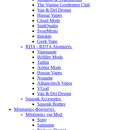
The Vaping Gentlemen Club
Van & Del Design
Hussar Vapes
Cloud Mods
StattQualm
SvoeMesto
Innokin
Geek Vape
RDA - RDTA Atomizers
Vaponaute
Hellfire Mods
Taifun
Armor Mods
Hussar Vapes
Noname
Alliancetech Vapor
VGod
Van & Del Design
Squonk Accesories
Squonk Bottles
Μπαταρίες-Φορτιστές
Μπαταρίες για Mod
Sony
Samsung