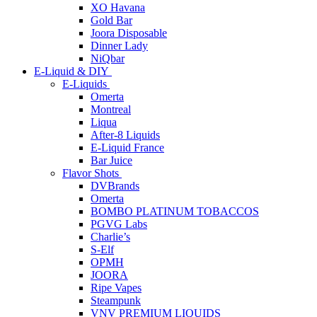
XO Havana
Gold Bar
Joora Disposable
Dinner Lady
NiQbar
E-Liquid & DIY
E-Liquids
Omerta
Montreal
Liqua
After-8 Liquids
E-Liquid France
Bar Juice
Flavor Shots
DVBrands
Omerta
BOMBO PLATINUM TOBACCOS
PGVG Labs
Charlie’s
S-Elf
OPMH
JOORA
Ripe Vapes
Steampunk
VNV PREMIUM LIQUIDS