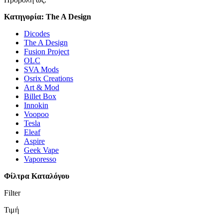
Κατηγορία: The A Design
Dicodes
The A Design
Fusion Project
OLC
SVA Mods
Osrix Creations
Art & Mod
Billet Box
Innokin
Voopoo
Tesla
Eleaf
Aspire
Geek Vape
Vaporesso
Φίλτρα Καταλόγου
Filter
Τιμή