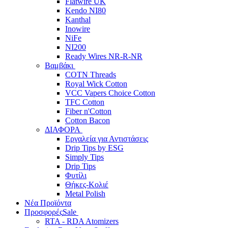
Flatwire UK
Kendo NI80
Kanthal
Inowire
NiFe
NI200
Ready Wires NR-R-NR
Βαμβάκι
COTN Threads
Royal Wick Cotton
VCC Vapers Choice Cotton
TFC Cotton
Fiber n'Cotton
Cotton Bacon
ΔΙΑΦΟΡΑ
Εργαλεία για Αντιστάσεις
Drip Tips by ESG
Simply Tips
Drip Tips
Φυτίλι
Θήκες-Κολιέ
Metal Polish
Νέα Προϊόντα
Προσφορές
Sale
RTA - RDA Atomizers