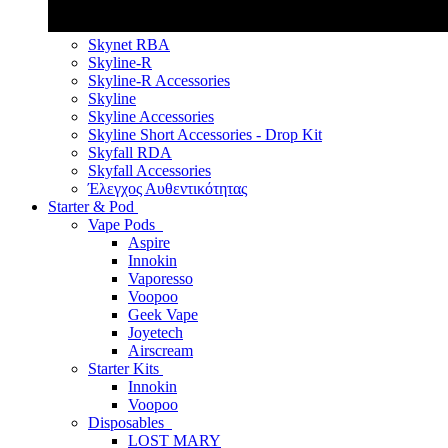
Skynet RBA
Skyline-R
Skyline-R Accessories
Skyline
Skyline Accessories
Skyline Short Accessories - Drop Kit
Skyfall RDA
Skyfall Accessories
Έλεγχος Αυθεντικότητας
Starter & Pod
Vape Pods
Aspire
Innokin
Vaporesso
Voopoo
Geek Vape
Joyetech
Airscream
Starter Kits
Innokin
Voopoo
Disposables
LOST MARY