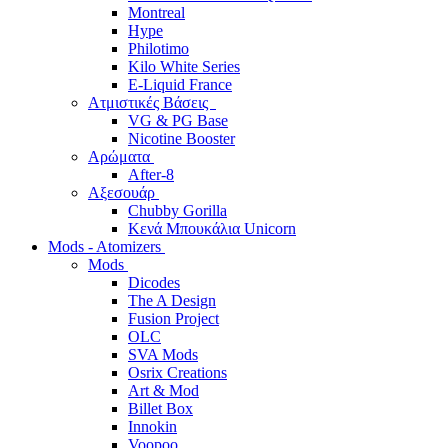
Montreal
Hype
Philotimo
Kilo White Series
E-Liquid France
Ατμιστικές Βάσεις
VG & PG Base
Nicotine Booster
Αρώματα
After-8
Αξεσουάρ
Chubby Gorilla
Κενά Μπουκάλια Unicorn
Mods - Atomizers
Mods
Dicodes
The A Design
Fusion Project
OLC
SVA Mods
Osrix Creations
Art & Mod
Billet Box
Innokin
Voopoo