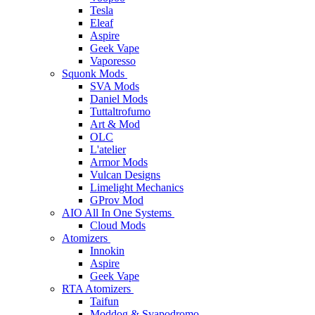
Tesla
Eleaf
Aspire
Geek Vape
Vaporesso
Squonk Mods
SVA Mods
Daniel Mods
Tuttaltrofumo
Art & Mod
OLC
L'atelier
Armor Mods
Vulcan Designs
Limelight Mechanics
GProv Mod
AIO All In One Systems
Cloud Mods
Atomizers
Innokin
Aspire
Geek Vape
RTA Atomizers
Taifun
Moddog & Svapodromo