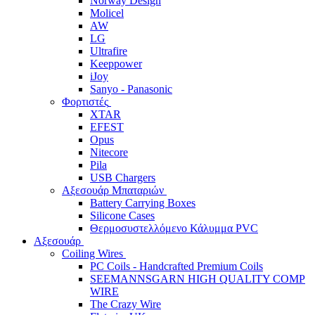
Norway Design
Molicel
AW
LG
Ultrafire
Keeppower
iJoy
Sanyo - Panasonic
Φορτιστές
XTAR
EFEST
Opus
Nitecore
Pila
USB Chargers
Αξεσουάρ Μπαταριών
Battery Carrying Boxes
Silicone Cases
Θερμοσυστελλόμενο Κάλυμμα PVC
Αξεσουάρ
Coiling Wires
PC Coils - Handcrafted Premium Coils
SEEMANNSGARN HIGH QUALITY COMP
WIRE
The Crazy Wire