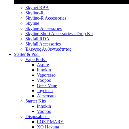
Skynet RBA
Skyline-R
Skyline-R Accessories
Skyline
Skyline Accessories
Skyline Short Accessories - Drop Kit
Skyfall RDA
Skyfall Accessories
Έλεγχος Αυθεντικότητας
Starter & Pod
Vape Pods
Aspire
Innokin
Vaporesso
Voopoo
Geek Vape
Joyetech
Airscream
Starter Kits
Innokin
Voopoo
Disposables
LOST MARY
XO Havana