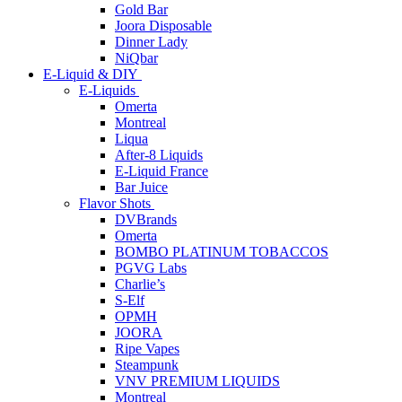
Gold Bar
Joora Disposable
Dinner Lady
NiQbar
E-Liquid & DIY
E-Liquids
Omerta
Montreal
Liqua
After-8 Liquids
E-Liquid France
Bar Juice
Flavor Shots
DVBrands
Omerta
BOMBO PLATINUM TOBACCOS
PGVG Labs
Charlie’s
S-Elf
OPMH
JOORA
Ripe Vapes
Steampunk
VNV PREMIUM LIQUIDS
Montreal