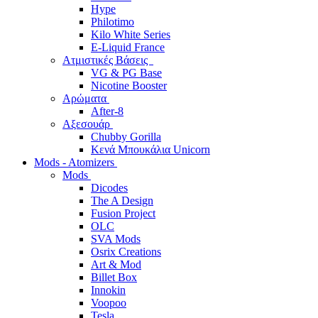
Hype
Philotimo
Kilo White Series
E-Liquid France
Ατμιστικές Βάσεις
VG & PG Base
Nicotine Booster
Αρώματα
After-8
Αξεσουάρ
Chubby Gorilla
Κενά Μπουκάλια Unicorn
Mods - Atomizers
Mods
Dicodes
The A Design
Fusion Project
OLC
SVA Mods
Osrix Creations
Art & Mod
Billet Box
Innokin
Voopoo
Tesla