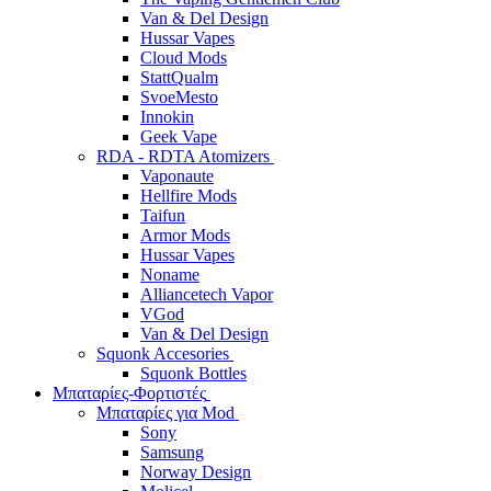
Van & Del Design
Hussar Vapes
Cloud Mods
StattQualm
SvoeMesto
Innokin
Geek Vape
RDA - RDTA Atomizers
Vaponaute
Hellfire Mods
Taifun
Armor Mods
Hussar Vapes
Noname
Alliancetech Vapor
VGod
Van & Del Design
Squonk Accesories
Squonk Bottles
Μπαταρίες-Φορτιστές
Μπαταρίες για Mod
Sony
Samsung
Norway Design