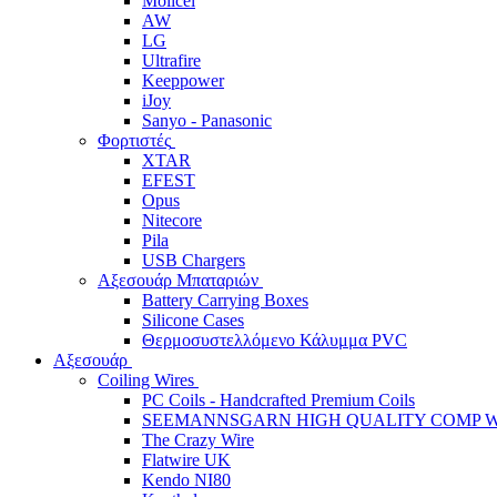
Molicel
AW
LG
Ultrafire
Keeppower
iJoy
Sanyo - Panasonic
Φορτιστές
XTAR
EFEST
Opus
Nitecore
Pila
USB Chargers
Αξεσουάρ Μπαταριών
Battery Carrying Boxes
Silicone Cases
Θερμοσυστελλόμενο Κάλυμμα PVC
Αξεσουάρ
Coiling Wires
PC Coils - Handcrafted Premium Coils
SEEMANNSGARN HIGH QUALITY COMP W
The Crazy Wire
Flatwire UK
Kendo NI80