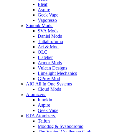
Eleaf
Aspire
Geek Vape
Vaporesso
Squonk Mods
SVA Mods
Daniel Mods
Tuttaltrofumo
Art & Mod
OLC
L'atelier
Armor Mods
Vulcan Designs
Limelight Mechanics
GProv Mod
AIO All In One Systems
Cloud Mods
Atomizers
Innokin
Aspire
Geek Vape
RTA Atomizers
Taifun
Moddog & Svapodromo
The Vaping Gentlemen Club