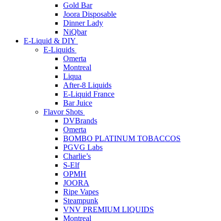
Gold Bar
Joora Disposable
Dinner Lady
NiQbar
E-Liquid & DIY
E-Liquids
Omerta
Montreal
Liqua
After-8 Liquids
E-Liquid France
Bar Juice
Flavor Shots
DVBrands
Omerta
BOMBO PLATINUM TOBACCOS
PGVG Labs
Charlie’s
S-Elf
OPMH
JOORA
Ripe Vapes
Steampunk
VNV PREMIUM LIQUIDS
Montreal