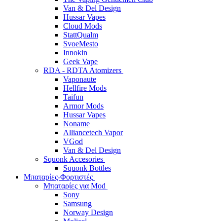
Van & Del Design
Hussar Vapes
Cloud Mods
StattQualm
SvoeMesto
Innokin
Geek Vape
RDA - RDTA Atomizers
Vaponaute
Hellfire Mods
Taifun
Armor Mods
Hussar Vapes
Noname
Alliancetech Vapor
VGod
Van & Del Design
Squonk Accesories
Squonk Bottles
Μπαταρίες-Φορτιστές
Μπαταρίες για Mod
Sony
Samsung
Norway Design