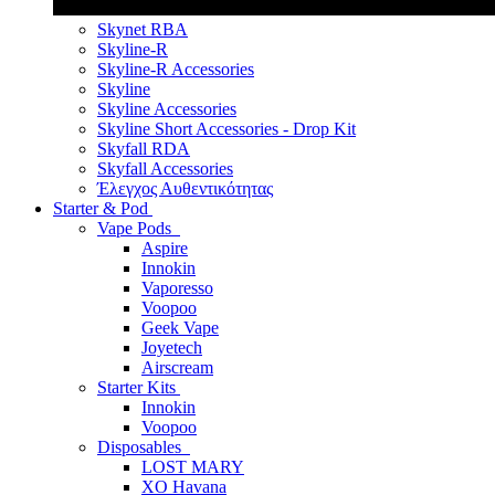
Skynet RBA
Skyline-R
Skyline-R Accessories
Skyline
Skyline Accessories
Skyline Short Accessories - Drop Kit
Skyfall RDA
Skyfall Accessories
Έλεγχος Αυθεντικότητας
Starter & Pod
Vape Pods
Aspire
Innokin
Vaporesso
Voopoo
Geek Vape
Joyetech
Airscream
Starter Kits
Innokin
Voopoo
Disposables
LOST MARY
XO Havana