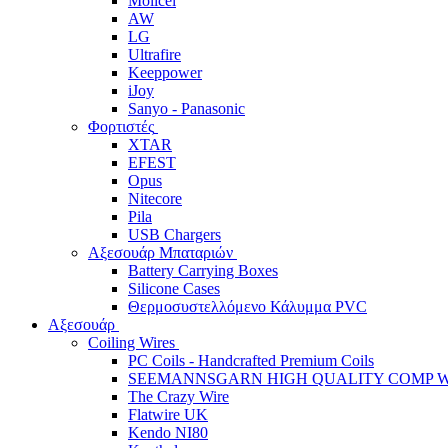
Molicel
AW
LG
Ultrafire
Keeppower
iJoy
Sanyo - Panasonic
Φορτιστές
XTAR
EFEST
Opus
Nitecore
Pila
USB Chargers
Αξεσουάρ Μπαταριών
Battery Carrying Boxes
Silicone Cases
Θερμοσυστελλόμενο Κάλυμμα PVC
Αξεσουάρ
Coiling Wires
PC Coils - Handcrafted Premium Coils
SEEMANNSGARN HIGH QUALITY COMP W
The Crazy Wire
Flatwire UK
Kendo NI80