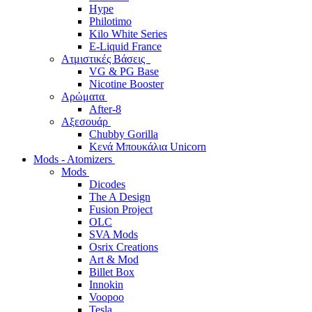
Hype
Philotimo
Kilo White Series
E-Liquid France
Ατμιστικές Βάσεις
VG & PG Base
Nicotine Booster
Αρώματα
After-8
Αξεσουάρ
Chubby Gorilla
Κενά Μπουκάλια Unicorn
Mods - Atomizers
Mods
Dicodes
The A Design
Fusion Project
OLC
SVA Mods
Osrix Creations
Art & Mod
Billet Box
Innokin
Voopoo
Tesla