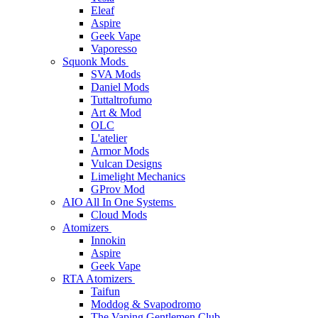
Eleaf
Aspire
Geek Vape
Vaporesso
Squonk Mods
SVA Mods
Daniel Mods
Tuttaltrofumo
Art & Mod
OLC
L'atelier
Armor Mods
Vulcan Designs
Limelight Mechanics
GProv Mod
AIO All In One Systems
Cloud Mods
Atomizers
Innokin
Aspire
Geek Vape
RTA Atomizers
Taifun
Moddog & Svapodromo
The Vaping Gentlemen Club