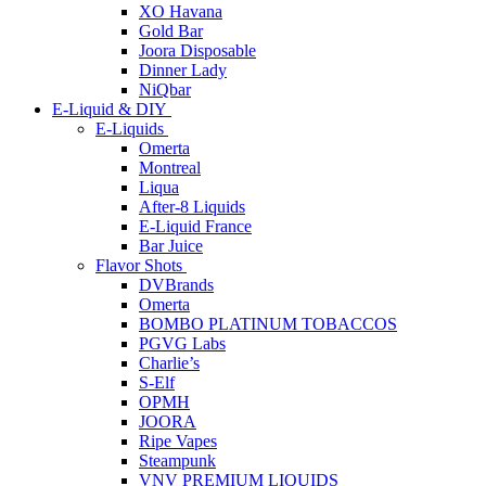
XO Havana
Gold Bar
Joora Disposable
Dinner Lady
NiQbar
E-Liquid & DIY
E-Liquids
Omerta
Montreal
Liqua
After-8 Liquids
E-Liquid France
Bar Juice
Flavor Shots
DVBrands
Omerta
BOMBO PLATINUM TOBACCOS
PGVG Labs
Charlie’s
S-Elf
OPMH
JOORA
Ripe Vapes
Steampunk
VNV PREMIUM LIQUIDS