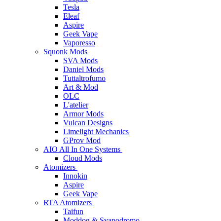
Tesla
Eleaf
Aspire
Geek Vape
Vaporesso
Squonk Mods
SVA Mods
Daniel Mods
Tuttaltrofumo
Art & Mod
OLC
L'atelier
Armor Mods
Vulcan Designs
Limelight Mechanics
GProv Mod
AIO All In One Systems
Cloud Mods
Atomizers
Innokin
Aspire
Geek Vape
RTA Atomizers
Taifun
Moddog & Svapodromo