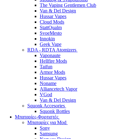
The Vaping Gentlemen Club
Van & Del Design
Hussar Vapes
Cloud Mods
StattQualm
SvoeMesto
Innokin
Geek Vape
RDA - RDTA Atomizers
Vaponaute
Hellfire Mods
Taifun
Armor Mods
Hussar Vapes
Noname
Alliancetech Vapor
VGod
Van & Del Design
Squonk Accesories
Squonk Bottles
Μπαταρίες-Φορτιστές
Μπαταρίες για Mod
Sony
Samsung