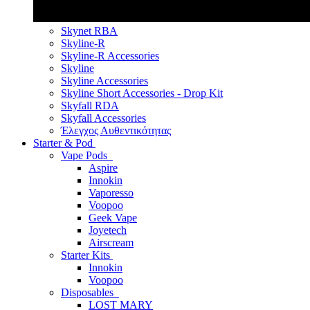
Skynet RBA
Skyline-R
Skyline-R Accessories
Skyline
Skyline Accessories
Skyline Short Accessories - Drop Kit
Skyfall RDA
Skyfall Accessories
Έλεγχος Αυθεντικότητας
Starter & Pod
Vape Pods
Aspire
Innokin
Vaporesso
Voopoo
Geek Vape
Joyetech
Airscream
Starter Kits
Innokin
Voopoo
Disposables
LOST MARY