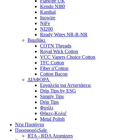
Flatwire UK
Kendo NI80
Kanthal
Inowire
NiFe
NI200
Ready Wires NR-R-NR
Βαμβάκι
COTN Threads
Royal Wick Cotton
VCC Vapers Choice Cotton
TFC Cotton
Fiber n'Cotton
Cotton Bacon
ΔΙΑΦΟΡΑ
Εργαλεία για Αντιστάσεις
Drip Tips by ESG
Simply Tips
Drip Tips
Φυτίλι
Θήκες-Κολιέ
Metal Polish
Νέα Προϊόντα
Προσφορές
Sale
RTA - RDA Atomizers