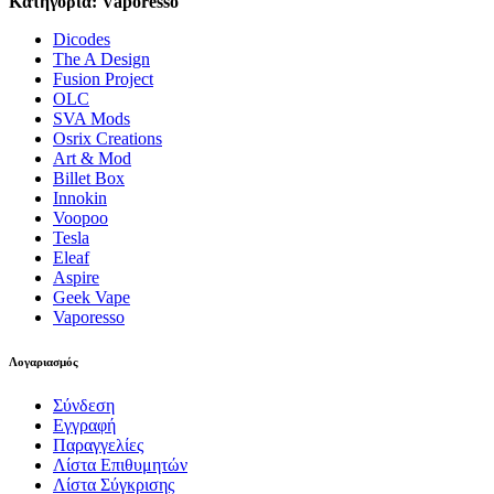
Κατηγορία: Vaporesso
Dicodes
The A Design
Fusion Project
OLC
SVA Mods
Osrix Creations
Art & Mod
Billet Box
Innokin
Voopoo
Tesla
Eleaf
Aspire
Geek Vape
Vaporesso
Λογαριασμός
Σύνδεση
Εγγραφή
Παραγγελίες
Λίστα Επιθυμητών
Λίστα Σύγκρισης