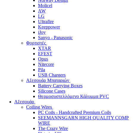
Norway Design
Molicel
AW
LG
Ultrafire
Keeppower
iJoy
Sanyo - Panasonic
Φορτιστές
XTAR
EFEST
Opus
Nitecore
Pila
USB Chargers
Αξεσουάρ Μπαταριών
Battery Carrying Boxes
Silicone Cases
Θερμοσυστελλόμενο Κάλυμμα PVC
Αξεσουάρ
Coiling Wires
PC Coils - Handcrafted Premium Coils
SEEMANNSGARN HIGH QUALITY COMP
WIRE
The Crazy Wire