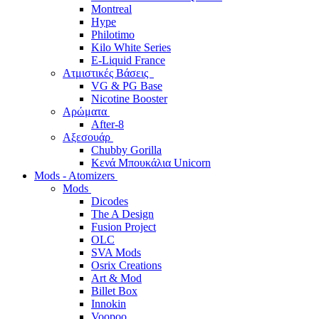
Montreal
Hype
Philotimo
Kilo White Series
E-Liquid France
Ατμιστικές Βάσεις
VG & PG Base
Nicotine Booster
Αρώματα
After-8
Αξεσουάρ
Chubby Gorilla
Κενά Μπουκάλια Unicorn
Mods - Atomizers
Mods
Dicodes
The A Design
Fusion Project
OLC
SVA Mods
Osrix Creations
Art & Mod
Billet Box
Innokin
Voopoo