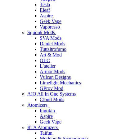
Tesla
Eleaf
Aspire
Geek Vape
Vaporesso
Squonk Mods
SVA Mods
Daniel Mods
Tuttaltrofumo
Art & Mod
OLC
L'atelier
Armor Mods
Vulcan Designs
Limelight Mechanics
GProv Mod
AIO All In One Systems
Cloud Mods
Atomizers
Innokin
Aspire
Geek Vape
RTA Atomizers
Taifun
Moddog & Svapodromo