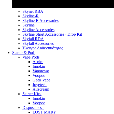
Skynet RBA
Skyline-R
Skyline-R Accessories
Skyline
Skyline Accessories
Skyline Short Accessories - Drop Kit
Skyfall RDA
Skyfall Accessories
Έλεγχος Αυθεντικότητας
Starter & Pod
Vape Pods
Aspire
Innokin
Vaporesso
Voopoo
Geek Vape
Joyetech
Airscream
Starter Kits
Innokin
Voopoo
Disposables
LOST MARY