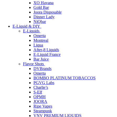
XO Havana
Gold Bar
Joora Disposable
Dinner Lady
NiQbar
E-Liquid & DIY
E-Liquids
Omerta
Montreal
Liqua
After-8 Liquids
E-Liquid France
Bar Juice
Flavor Shots
DVBrands
Omerta
BOMBO PLATINUM TOBACCOS
PGVG Labs
Charlie’s
S-Elf
OPMH
JOORA
Ripe Vapes
Steampunk
VNV PREMIUM LIQUIDS