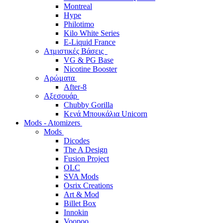
Montreal
Hype
Philotimo
Kilo White Series
E-Liquid France
Ατμιστικές Βάσεις
VG & PG Base
Nicotine Booster
Αρώματα
After-8
Αξεσουάρ
Chubby Gorilla
Κενά Μπουκάλια Unicorn
Mods - Atomizers
Mods
Dicodes
The A Design
Fusion Project
OLC
SVA Mods
Osrix Creations
Art & Mod
Billet Box
Innokin
Voopoo