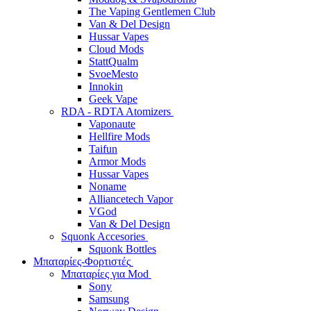
The Vaping Gentlemen Club
Van & Del Design
Hussar Vapes
Cloud Mods
StattQualm
SvoeMesto
Innokin
Geek Vape
RDA - RDTA Atomizers
Vaponaute
Hellfire Mods
Taifun
Armor Mods
Hussar Vapes
Noname
Alliancetech Vapor
VGod
Van & Del Design
Squonk Accesories
Squonk Bottles
Μπαταρίες-Φορτιστές
Μπαταρίες για Mod
Sony
Samsung