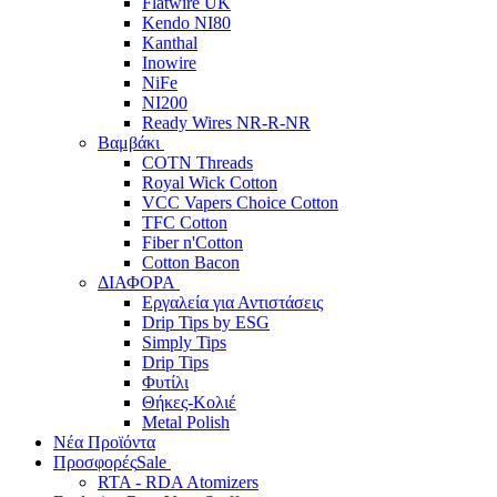
Flatwire UK
Kendo NI80
Kanthal
Inowire
NiFe
NI200
Ready Wires NR-R-NR
Βαμβάκι
COTN Threads
Royal Wick Cotton
VCC Vapers Choice Cotton
TFC Cotton
Fiber n'Cotton
Cotton Bacon
ΔΙΑΦΟΡΑ
Εργαλεία για Αντιστάσεις
Drip Tips by ESG
Simply Tips
Drip Tips
Φυτίλι
Θήκες-Κολιέ
Metal Polish
Νέα Προϊόντα
Προσφορές
Sale
RTA - RDA Atomizers