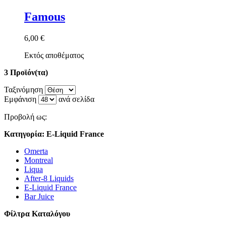
Famous
6,00 €
Εκτός αποθέματος
3 Προϊόν(τα)
Ταξινόμηση
Εμφάνιση
ανά σελίδα
Προβολή ως:
Κατηγορία: E-Liquid France
Omerta
Montreal
Liqua
After-8 Liquids
E-Liquid France
Bar Juice
Φίλτρα Καταλόγου