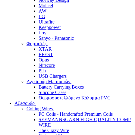
Norway Design
Molicel
AW
LG
Ultrafire
Keeppower
iJoy
Sanyo - Panasonic
Φορτιστές
XTAR
EFEST
Opus
Nitecore
Pila
USB Chargers
Αξεσουάρ Μπαταριών
Battery Carrying Boxes
Silicone Cases
Θερμοσυστελλόμενο Κάλυμμα PVC
Αξεσουάρ
Coiling Wires
PC Coils - Handcrafted Premium Coils
SEEMANNSGARN HIGH QUALITY COMP
WIRE
The Crazy Wire