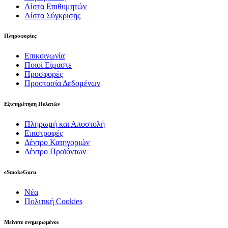
Λίστα Επιθυμητών
Λίστα Σύγκρισης
Πληροφορίες
Επικοινωνία
Ποιοί Είμαστε
Προσφορές
Προστασία Δεδομένων
Εξυπηρέτηση Πελατών
Πληρωμή και Αποστολή
Επιστροφές
Δέντρο Κατηγοριών
Δέντρο Προϊόντων
eSmokeGuru
Νέα
Πολιτική Cookies
Μείνετε ενημερωμένοι