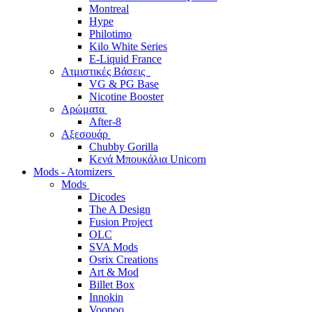
Montreal
Hype
Philotimo
Kilo White Series
E-Liquid France
Ατμιστικές Βάσεις
VG & PG Base
Nicotine Booster
Αρώματα
After-8
Αξεσουάρ
Chubby Gorilla
Κενά Μπουκάλια Unicorn
Mods - Atomizers
Mods
Dicodes
The A Design
Fusion Project
OLC
SVA Mods
Osrix Creations
Art & Mod
Billet Box
Innokin
Voopoo