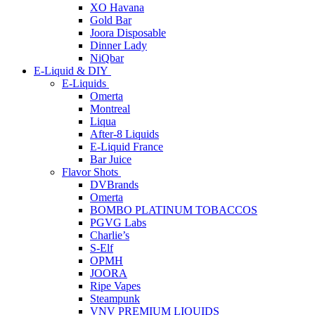
XO Havana
Gold Bar
Joora Disposable
Dinner Lady
NiQbar
E-Liquid & DIY
E-Liquids
Omerta
Montreal
Liqua
After-8 Liquids
E-Liquid France
Bar Juice
Flavor Shots
DVBrands
Omerta
BOMBO PLATINUM TOBACCOS
PGVG Labs
Charlie’s
S-Elf
OPMH
JOORA
Ripe Vapes
Steampunk
VNV PREMIUM LIQUIDS