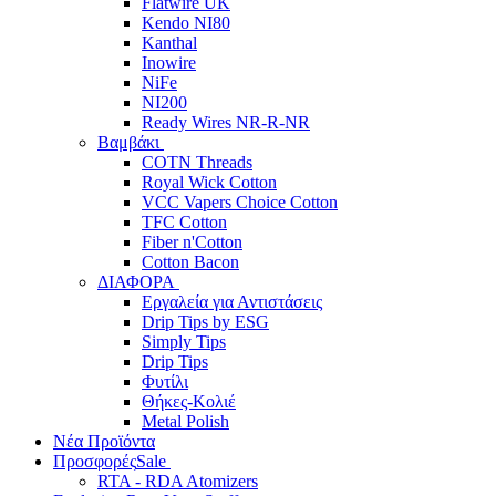
Flatwire UK
Kendo NI80
Kanthal
Inowire
NiFe
NI200
Ready Wires NR-R-NR
Βαμβάκι
COTN Threads
Royal Wick Cotton
VCC Vapers Choice Cotton
TFC Cotton
Fiber n'Cotton
Cotton Bacon
ΔΙΑΦΟΡΑ
Εργαλεία για Αντιστάσεις
Drip Tips by ESG
Simply Tips
Drip Tips
Φυτίλι
Θήκες-Κολιέ
Metal Polish
Νέα Προϊόντα
Προσφορές
Sale
RTA - RDA Atomizers