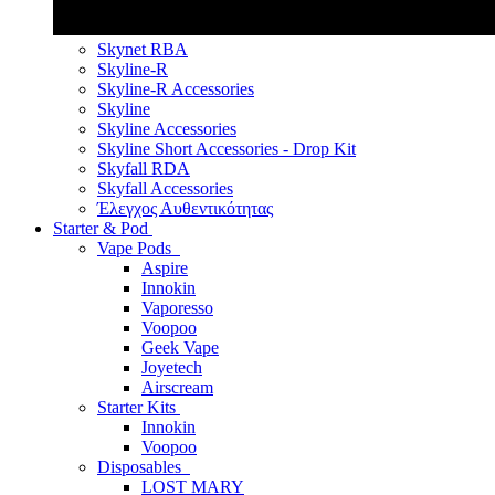
Skynet RBA
Skyline-R
Skyline-R Accessories
Skyline
Skyline Accessories
Skyline Short Accessories - Drop Kit
Skyfall RDA
Skyfall Accessories
Έλεγχος Αυθεντικότητας
Starter & Pod
Vape Pods
Aspire
Innokin
Vaporesso
Voopoo
Geek Vape
Joyetech
Airscream
Starter Kits
Innokin
Voopoo
Disposables
LOST MARY