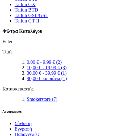
Taifun GX
Taifun BTD
Taifun GSII/GSL
Taifun GT II
Φίλτρα Καταλόγου
Filter
Τιμή
0,00 €
-
9,99 €
(2)
10,00 €
-
19,99 €
(3)
30,00 €
-
39,99 €
(1)
90,00 €
και πάνω
(1)
Κατασκευαστής
Smokerstore
(7)
Λογαριασμός
Σύνδεση
Εγγραφή
Παραγγελίες