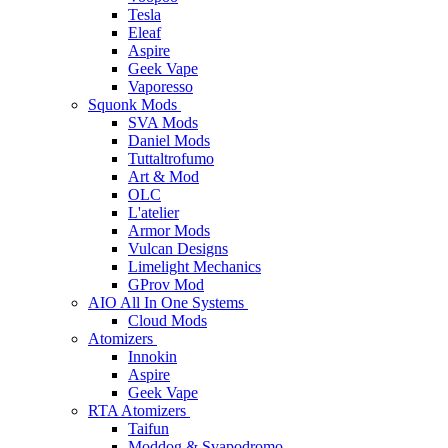
Tesla
Eleaf
Aspire
Geek Vape
Vaporesso
Squonk Mods
SVA Mods
Daniel Mods
Tuttaltrofumo
Art & Mod
OLC
L'atelier
Armor Mods
Vulcan Designs
Limelight Mechanics
GProv Mod
AIO All In One Systems
Cloud Mods
Atomizers
Innokin
Aspire
Geek Vape
RTA Atomizers
Taifun
Moddog & Svapodromo