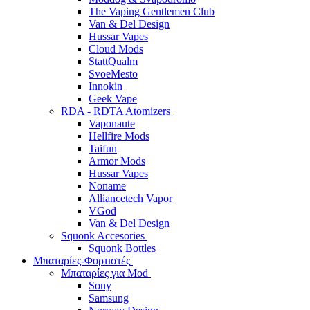
The Vaping Gentlemen Club
Van & Del Design
Hussar Vapes
Cloud Mods
StattQualm
SvoeMesto
Innokin
Geek Vape
RDA - RDTA Atomizers
Vaponaute
Hellfire Mods
Taifun
Armor Mods
Hussar Vapes
Noname
Alliancetech Vapor
VGod
Van & Del Design
Squonk Accesories
Squonk Bottles
Μπαταρίες-Φορτιστές
Μπαταρίες για Mod
Sony
Samsung