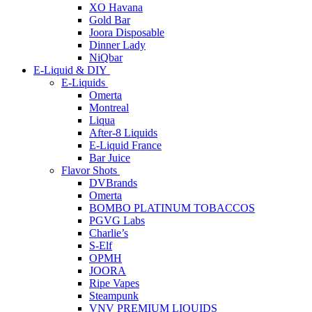
XO Havana
Gold Bar
Joora Disposable
Dinner Lady
NiQbar
E-Liquid & DIY
E-Liquids
Omerta
Montreal
Liqua
After-8 Liquids
E-Liquid France
Bar Juice
Flavor Shots
DVBrands
Omerta
BOMBO PLATINUM TOBACCOS
PGVG Labs
Charlie’s
S-Elf
OPMH
JOORA
Ripe Vapes
Steampunk
VNV PREMIUM LIQUIDS