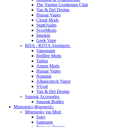
The Vaping Gentlemen Club
Van & Del Design
Hussar Vapes
Cloud Mods
StattQualm
SvoeMesto
Innokin
Geek Vape
RDA - RDTA Atomizers
Vaponaute
Hellfire Mods
Taifun
Armor Mods
Hussar Vapes
Noname
Alliancetech Vapor
VGod
Van & Del Design
Squonk Accesories
Squonk Bottles
Μπαταρίες-Φορτιστές
Μπαταρίες για Mod
Sony
Samsung