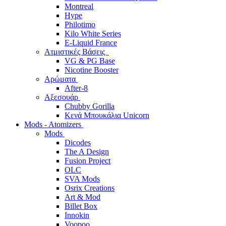
Montreal
Hype
Philotimo
Kilo White Series
E-Liquid France
Ατμιστικές Βάσεις
VG & PG Base
Nicotine Booster
Αρώματα
After-8
Αξεσουάρ
Chubby Gorilla
Κενά Μπουκάλια Unicorn
Mods - Atomizers
Mods
Dicodes
The A Design
Fusion Project
OLC
SVA Mods
Osrix Creations
Art & Mod
Billet Box
Innokin
Voopoo