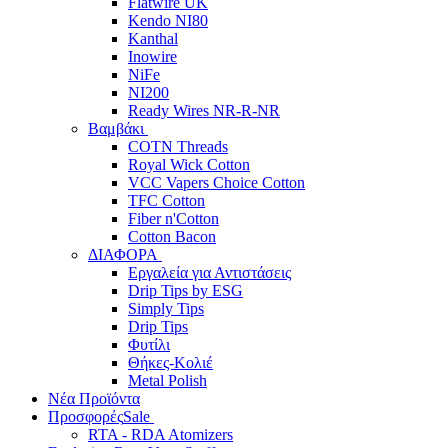
Flatwire UK
Kendo NI80
Kanthal
Inowire
NiFe
NI200
Ready Wires NR-R-NR
Βαμβάκι
COTN Threads
Royal Wick Cotton
VCC Vapers Choice Cotton
TFC Cotton
Fiber n'Cotton
Cotton Bacon
ΔΙΑΦΟΡΑ
Εργαλεία για Αντιστάσεις
Drip Tips by ESG
Simply Tips
Drip Tips
Φυτίλι
Θήκες-Κολιέ
Metal Polish
Νέα Προϊόντα
Προσφορές
Sale
RTA - RDA Atomizers