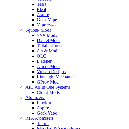
Tesla
Eleaf
Aspire
Geek Vape
Vaporesso
Squonk Mods
SVA Mods
Daniel Mods
Tuttaltrofumo
Art & Mod
OLC
L'atelier
Armor Mods
Vulcan Designs
Limelight Mechanics
GProv Mod
AIO All In One Systems
Cloud Mods
Atomizers
Innokin
Aspire
Geek Vape
RTA Atomizers
Taifun
Moddog & Svapodromo