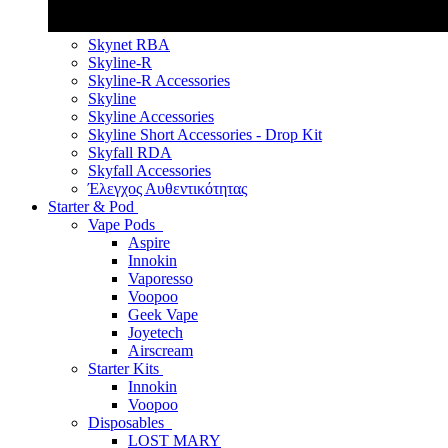
Skynet RBA
Skyline-R
Skyline-R Accessories
Skyline
Skyline Accessories
Skyline Short Accessories - Drop Kit
Skyfall RDA
Skyfall Accessories
Έλεγχος Αυθεντικότητας
Starter & Pod
Vape Pods
Aspire
Innokin
Vaporesso
Voopoo
Geek Vape
Joyetech
Airscream
Starter Kits
Innokin
Voopoo
Disposables
LOST MARY