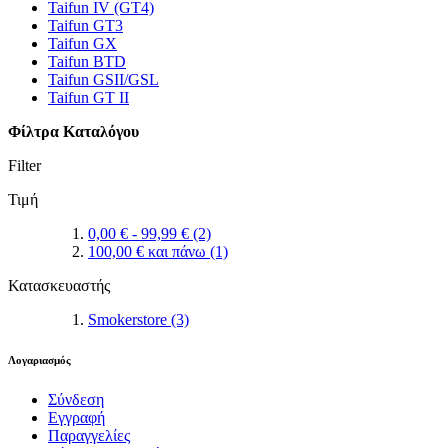
Taifun IV (GT4)
Taifun GT3
Taifun GX
Taifun BTD
Taifun GSII/GSL
Taifun GT II
Φίλτρα Καταλόγου
Filter
Τιμή
0,00 €
-
99,99 €
(2)
100,00 €
και πάνω
(1)
Κατασκευαστής
Smokerstore
(3)
Λογαριασμός
Σύνδεση
Εγγραφή
Παραγγελίες