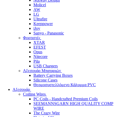
Norway Design
Molicel
AW
LG
Ultrafire
Keeppower
iJoy
Sanyo - Panasonic
Φορτιστές
XTAR
EFEST
Opus
Nitecore
Pila
USB Chargers
Αξεσουάρ Μπαταριών
Battery Carrying Boxes
Silicone Cases
Θερμοσυστελλόμενο Κάλυμμα PVC
Αξεσουάρ
Coiling Wires
PC Coils - Handcrafted Premium Coils
SEEMANNSGARN HIGH QUALITY COMP
WIRE
The Crazy Wire