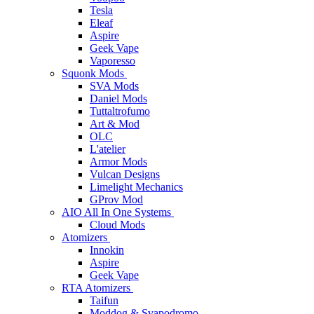
Tesla
Eleaf
Aspire
Geek Vape
Vaporesso
Squonk Mods
SVA Mods
Daniel Mods
Tuttaltrofumo
Art & Mod
OLC
L'atelier
Armor Mods
Vulcan Designs
Limelight Mechanics
GProv Mod
AIO All In One Systems
Cloud Mods
Atomizers
Innokin
Aspire
Geek Vape
RTA Atomizers
Taifun
Moddog & Svapodromo