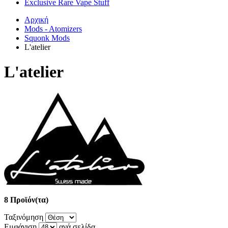
Exclusive Rare Vape Stuff
Αρχική
Mods - Atomizers
Squonk Mods
L'atelier
L'atelier
8 Προϊόν(τα)
Ταξινόμηση
Εμφάνιση
ανά σελίδα