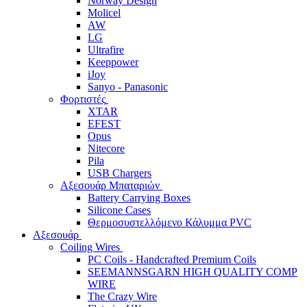
Norway Design
Molicel
AW
LG
Ultrafire
Keeppower
iJoy
Sanyo - Panasonic
Φορτιστές
XTAR
EFEST
Opus
Nitecore
Pila
USB Chargers
Αξεσουάρ Μπαταριών
Battery Carrying Boxes
Silicone Cases
Θερμοσυστελλόμενο Κάλυμμα PVC
Αξεσουάρ
Coiling Wires
PC Coils - Handcrafted Premium Coils
SEEMANNSGARN HIGH QUALITY COMP
WIRE
The Crazy Wire