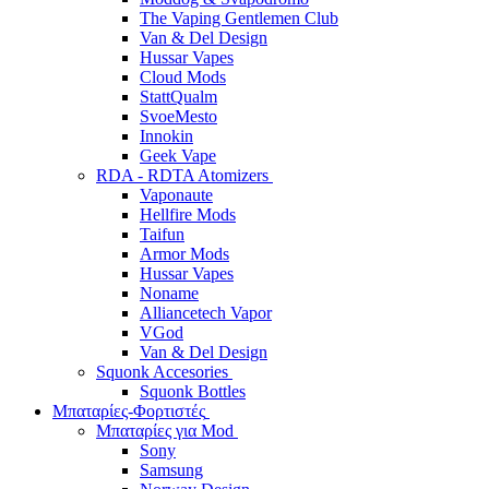
The Vaping Gentlemen Club
Van & Del Design
Hussar Vapes
Cloud Mods
StattQualm
SvoeMesto
Innokin
Geek Vape
RDA - RDTA Atomizers
Vaponaute
Hellfire Mods
Taifun
Armor Mods
Hussar Vapes
Noname
Alliancetech Vapor
VGod
Van & Del Design
Squonk Accesories
Squonk Bottles
Μπαταρίες-Φορτιστές
Μπαταρίες για Mod
Sony
Samsung