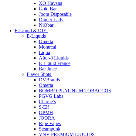
XO Havana
Gold Bar
Joora Disposable
Dinner Lady
NiQbar
E-Liquid & DIY
E-Liquids
Omerta
Montreal
Liqua
After-8 Liquids
E-Liquid France
Bar Juice
Flavor Shots
DVBrands
Omerta
BOMBO PLATINUM TOBACCOS
PGVG Labs
Charlie’s
S-Elf
OPMH
JOORA
Ripe Vapes
Steampunk
VNV PREMIUM LIQUIDS