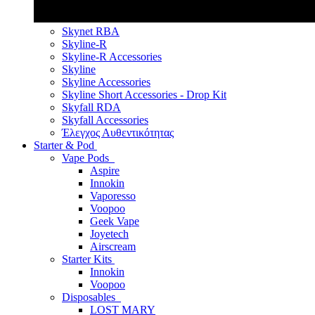
Skynet RBA
Skyline-R
Skyline-R Accessories
Skyline
Skyline Accessories
Skyline Short Accessories - Drop Kit
Skyfall RDA
Skyfall Accessories
Έλεγχος Αυθεντικότητας
Starter & Pod
Vape Pods
Aspire
Innokin
Vaporesso
Voopoo
Geek Vape
Joyetech
Airscream
Starter Kits
Innokin
Voopoo
Disposables
LOST MARY