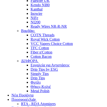
Flatwire UK
Kendo NI80
Kanthal
Inowire
NiFe
NI200
Ready Wires NR-R-NR
Βαμβάκι
COTN Threads
Royal Wick Cotton
VCC Vapers Choice Cotton
TFC Cotton
Fiber n'Cotton
Cotton Bacon
ΔΙΑΦΟΡΑ
Εργαλεία για Αντιστάσεις
Drip Tips by ESG
Simply Tips
Drip Tips
Φυτίλι
Θήκες-Κολιέ
Metal Polish
Νέα Προϊόντα
Προσφορές
Sale
RTA - RDA Atomizers