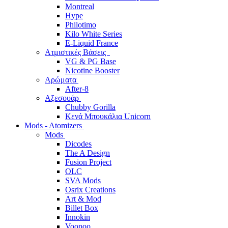
Montreal
Hype
Philotimo
Kilo White Series
E-Liquid France
Ατμιστικές Βάσεις
VG & PG Base
Nicotine Booster
Αρώματα
After-8
Αξεσουάρ
Chubby Gorilla
Κενά Μπουκάλια Unicorn
Mods - Atomizers
Mods
Dicodes
The A Design
Fusion Project
OLC
SVA Mods
Osrix Creations
Art & Mod
Billet Box
Innokin
Voopoo