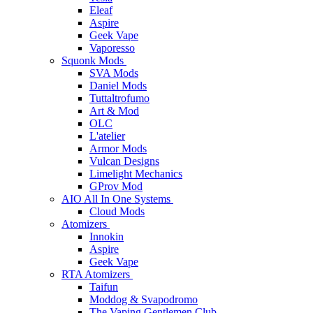
Eleaf
Aspire
Geek Vape
Vaporesso
Squonk Mods
SVA Mods
Daniel Mods
Tuttaltrofumo
Art & Mod
OLC
L'atelier
Armor Mods
Vulcan Designs
Limelight Mechanics
GProv Mod
AIO All In One Systems
Cloud Mods
Atomizers
Innokin
Aspire
Geek Vape
RTA Atomizers
Taifun
Moddog & Svapodromo
The Vaping Gentlemen Club