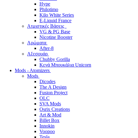
Hype
Philotimo
Kilo White Series
E-Liquid France
Ατμιστικές Βάσεις
VG & PG Base
Nicotine Booster
Αρώματα
After-8
Αξεσουάρ
Chubby Gorilla
Κενά Μπουκάλια Unicorn
Mods - Atomizers
Mods
Dicodes
The A Design
Fusion Project
OLC
SVA Mods
Osrix Creations
Art & Mod
Billet Box
Innokin
Voopoo
Tesla