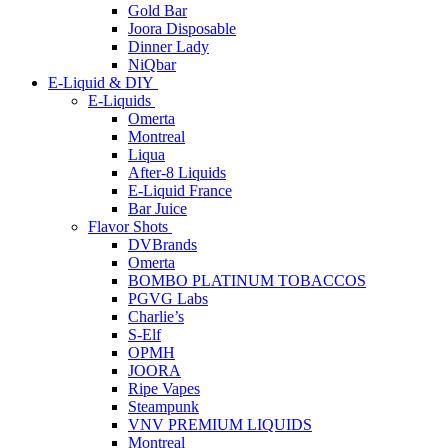
Gold Bar
Joora Disposable
Dinner Lady
NiQbar
E-Liquid & DIY
E-Liquids
Omerta
Montreal
Liqua
After-8 Liquids
E-Liquid France
Bar Juice
Flavor Shots
DVBrands
Omerta
BOMBO PLATINUM TOBACCOS
PGVG Labs
Charlie’s
S-Elf
OPMH
JOORA
Ripe Vapes
Steampunk
VNV PREMIUM LIQUIDS
Montreal