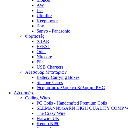
Molicel
AW
LG
Ultrafire
Keeppower
iJoy
Sanyo - Panasonic
Φορτιστές
XTAR
EFEST
Opus
Nitecore
Pila
USB Chargers
Αξεσουάρ Μπαταριών
Battery Carrying Boxes
Silicone Cases
Θερμοσυστελλόμενο Κάλυμμα PVC
Αξεσουάρ
Coiling Wires
PC Coils - Handcrafted Premium Coils
SEEMANNSGARN HIGH QUALITY COMP W
The Crazy Wire
Flatwire UK
Kendo NI80