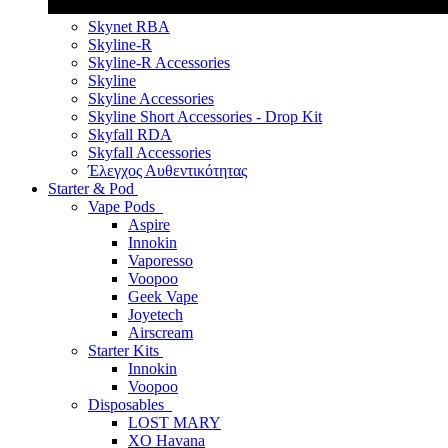
Skynet RBA
Skyline-R
Skyline-R Accessories
Skyline
Skyline Accessories
Skyline Short Accessories - Drop Kit
Skyfall RDA
Skyfall Accessories
Έλεγχος Αυθεντικότητας
Starter & Pod
Vape Pods
Aspire
Innokin
Vaporesso
Voopoo
Geek Vape
Joyetech
Airscream
Starter Kits
Innokin
Voopoo
Disposables
LOST MARY
XO Havana