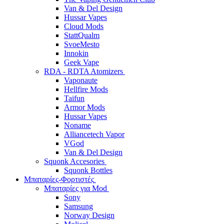
Van & Del Design
Hussar Vapes
Cloud Mods
StattQualm
SvoeMesto
Innokin
Geek Vape
RDA - RDTA Atomizers
Vaponaute
Hellfire Mods
Taifun
Armor Mods
Hussar Vapes
Noname
Alliancetech Vapor
VGod
Van & Del Design
Squonk Accesories
Squonk Bottles
Μπαταρίες-Φορτιστές
Μπαταρίες για Mod
Sony
Samsung
Norway Design